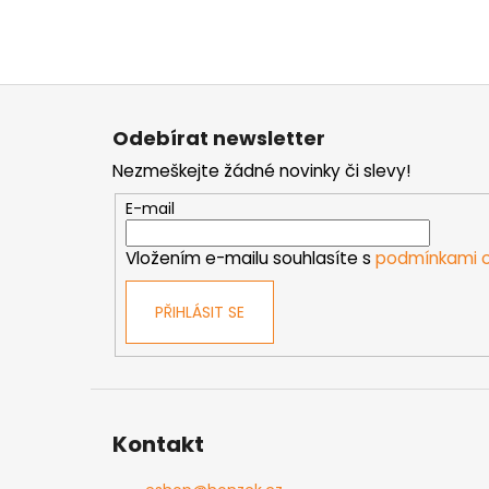
Z
á
Odebírat newsletter
p
Nezmeškejte žádné novinky či slevy!
a
t
E-mail
í
Vložením e-mailu souhlasíte s
podmínkami o
PŘIHLÁSIT SE
Kontakt