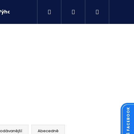
Hledat
Přihlášení
Nákupní
Výhodné sety
Kontakty
košík
Následující
rodávanější
Abecedně