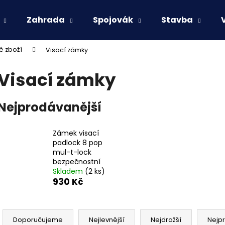
Zahrada
Spojovák
Stavba
é zboží
Visací zámky
Co potřebujete najít?
Visací zámky
HLEDAT
Nejprodávanější
Zámek visací
Doporučujeme
padlock 8 pop
mul-t-lock
bezpečnostní
Skladem
(2 ks)
930 Kč
Ř
a
Doporučujeme
Nejlevnější
Nejdražší
Nejp