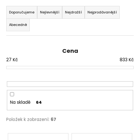
č
Ř
u
a
Doporučujeme
Nejlevnější
Nejdražší
Nejprodávanější
j
z
e
Abecedně
m
e
e
n
í
Cena
p
MATICE
ŠESTIHRANNÁ
27
Kč
833
Kč
r
PŘESNÁ
o
NEREZ
d
0,30
Kč
u
k
t
Na skladě
64
ů
Položek k zobrazení:
67
V