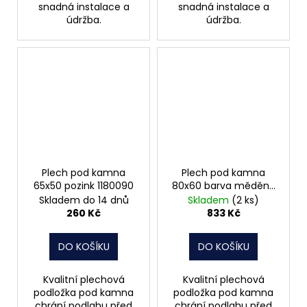
snadná instalace a
snadná instalace a
údržba.
údržba.
Plech pod kamna
Plech pod kamna
65x50 pozink 1180090
80x60 barva měděná
1180122
Skladem do 14 dnů
Skladem
(2 ks)
260 Kč
833 Kč
DO KOŠÍKU
DO KOŠÍKU
Kvalitní plechová
Kvalitní plechová
podložka pod kamna
podložka pod kamna
chrání podlahu před
chrání podlahu před