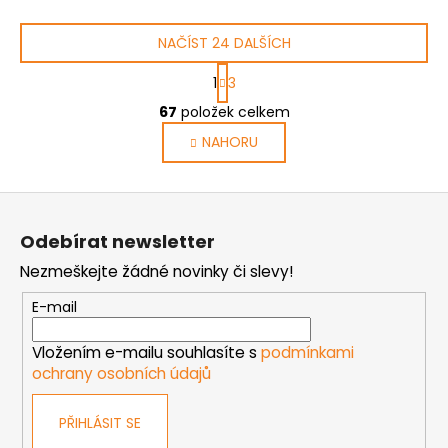
NAČÍST 24 DALŠÍCH
S
1
3
t
O
r
67
položek celkem
v
á
NAHORU
l
n
k
á
o
d
Z
v
a
á
á
c
Odebírat newsletter
n
p
í
í
Nezmeškejte žádné novinky či slevy!
p
a
r
t
E-mail
v
í
k
Vložením e-mailu souhlasíte s
podmínkami
y
ochrany osobních údajů
v
ý
PŘIHLÁSIT SE
p