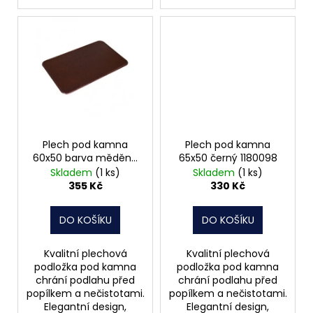
Plech pod kamna
Plech pod kamna
60x50 barva měděná
65x50 černý 1180098
1180120
Skladem
(1 ks)
Skladem
(1 ks)
355 Kč
330 Kč
DO KOŠÍKU
DO KOŠÍKU
Kvalitní plechová
Kvalitní plechová
podložka pod kamna
podložka pod kamna
chrání podlahu před
chrání podlahu před
popílkem a nečistotami.
popílkem a nečistotami.
Elegantní design,
Elegantní design,