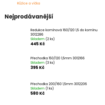
Růžice a víčka
a
j
Nejprodávanější
í
t
?
Redukce komínová 160/120 1,5 do komínu
3012286
Skladem
(2 ks)
445 Kč
HLEDAT
Přechodka 150/120 1,5mm 3012166
Skladem
(3 ks)
395 Kč
D
o
Přechodka 200/160 1,5mm 3012206
p
Skladem
(1 ks)
o
580 Kč
r
u