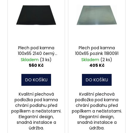
ý
p
i
s
p
r
o
Plech pod kamna
Plech pod kamna
100x65 2140 černý
100x65 pozink 1180091
d
1180099
Skladem
(3 ks)
Skladem
(2 ks)
u
560 Kč
405 Kč
k
t
DO KOŠÍKU
DO KOŠÍKU
ů
Kvalitní plechová
Kvalitní plechová
podložka pod kamna
podložka pod kamna
chrání podlahu před
chrání podlahu před
popílkem a nečistotami.
popílkem a nečistotami.
Elegantní design,
Elegantní design,
snadná instalace a
snadná instalace a
údržba.
údržba.