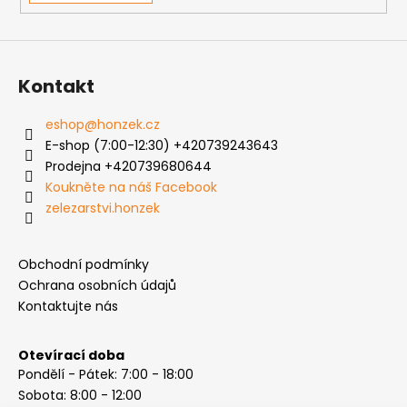
i
s
u
Kontakt
eshop
@
honzek.cz
E-shop (7:00-12:30) +420739243643
Prodejna +420739680644
Koukněte na náš Facebook
zelezarstvi.honzek
Obchodní podmínky
Ochrana osobních údajů
Kontaktujte nás
Otevírací doba
Pondělí - Pátek: 7:00 - 18:00
Sobota: 8:00 - 12:00