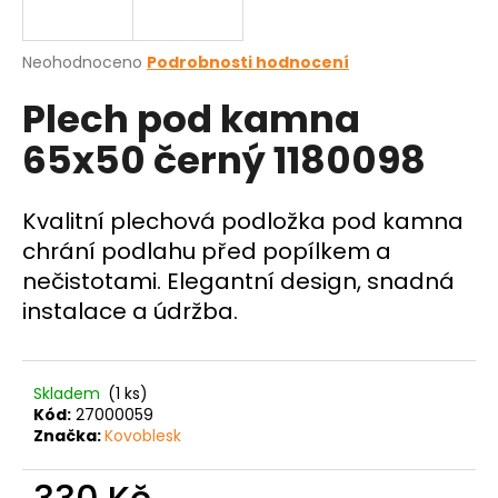
a
j
Průměrné
Neohodnoceno
Podrobnosti hodnocení
í
hodnocení
Plech pod kamna
produktu
t
je
?
65x50 černý 1180098
0,0
z
5
hvězdiček.
Kvalitní plechová podložka pod kamna
chrání podlahu před popílkem a
HLEDAT
nečistotami. Elegantní design, snadná
instalace a údržba.
D
o
Skladem
(1 ks)
p
Kód:
27000059
o
Značka:
Kovoblesk
r
u