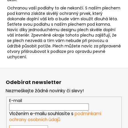
Ochranou vaší podlahy to ale nekončí.
S naším plechem
pod kamna získáte skvělý ochranný prvek, který
dokonale doplní váš krb a bude vám sloužit dlouhá léta.
Šetřete svou podlahu s naším plechem pod kamna.
Navíc díky jednoduchému designu plech skvěle doplní
váš interiér. Zpevněné okraje tohoto plechu zajišťují, že
se plech nezvedá a tím vám nebude při provozu a
údržbě působit potíže. Plech můžete navíc za připravené
otvory přišroubovat k podlaze pro opravdu pevné
uchycení.
Z
á
Odebírat newsletter
p
Nezmeškejte žádné novinky či slevy!
a
t
E-mail
í
Vložením e-mailu souhlasíte s
podmínkami
ochrany osobních údajů