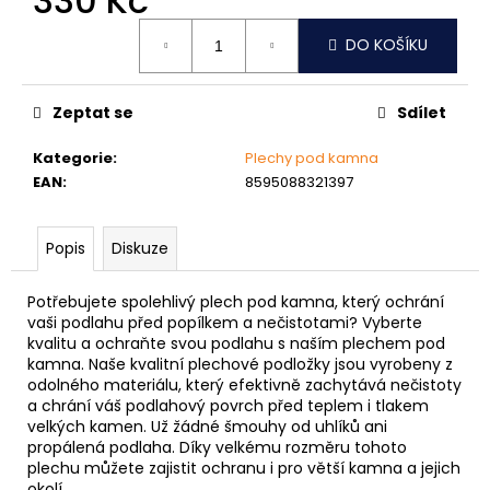
330 Kč
č
u
Měrná
DO KOŠÍKU
j
cena:
e
m
Zeptat se
Sdílet
e
Kategorie
:
Plechy pod kamna
EAN
:
8595088321397
NÝT
DUTÝ
DVOJDÍLNÝ
3,5X10
Popis
Diskuze
NIKL
2
Potřebujete spolehlivý plech pod kamna, který ochrání
Kč
vaši podlahu před popílkem a nečistotami? Vyberte
kvalitu a ochraňte svou podlahu s naším plechem pod
kamna. Naše kvalitní plechové podložky jsou vyrobeny z
odolného materiálu, který efektivně zachytává nečistoty
a chrání váš podlahový povrch před teplem i tlakem
velkých kamen. Už žádné šmouhy od uhlíků ani
propálená podlaha. Díky velkému rozměru tohoto
plechu můžete zajistit ochranu i pro větší kamna a jejich
okolí.