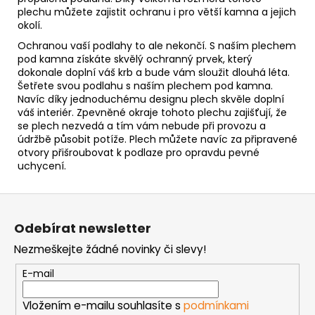
plechu můžete zajistit ochranu i pro větší kamna a jejich
okolí.
Ochranou vaší podlahy to ale nekončí.
S naším plechem
pod kamna získáte skvělý ochranný prvek, který
dokonale doplní váš krb a bude vám sloužit dlouhá léta.
Šetřete svou podlahu s naším plechem pod kamna.
Navíc díky jednoduchému designu plech skvěle doplní
váš interiér. Zpevněné okraje tohoto plechu zajišťují, že
se plech nezvedá a tím vám nebude při provozu a
údržbě působit potíže. Plech můžete navíc za připravené
otvory přišroubovat k podlaze pro opravdu pevné
uchycení.
Z
á
Odebírat newsletter
p
Nezmeškejte žádné novinky či slevy!
a
t
E-mail
í
Vložením e-mailu souhlasíte s
podmínkami