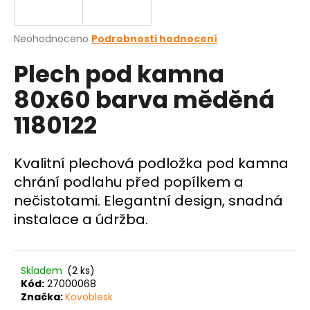
a
j
Průměrné
Neohodnoceno
Podrobnosti hodnocení
í
hodnocení
Plech pod kamna
produktu
t
je
?
80x60 barva měděná
0,0
z
1180122
5
hvězdiček.
Kvalitní plechová podložka pod kamna
HLEDAT
chrání podlahu před popílkem a
nečistotami. Elegantní design, snadná
instalace a údržba.
D
o
p
o
Skladem
(2 ks)
r
Kód:
27000068
u
Značka:
Kovoblesk