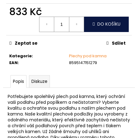
č
u
833 Kč
j
Měrná
e
DO KOŠÍKU
cena:
m
e
Zeptat se
Sdílet
NÝT
Kategorie
:
Plechy pod kamna
DUTÝ
EAN
:
8595147151279
DVOJDÍLNÝ
3,5X10
NIKL
Popis
Diskuze
2
Kč
Potřebujete spolehlivý plech pod kamna, který ochrání
vaši podlahu před popílkem a nečistotami? Vyberte
kvalitu a ochraňte svou podlahu s naším plechem pod
kamna. Naše kvalitní plechové podložky jsou vyrobeny z
odolného materiálu, který efektivně zachytává nečistoty
a chrání váš podlahový povrch před teplem i tlakem
velkých kamen. Už žádné šmouhy od uhlíků ani
propálená podlaha. Díky velkému rozměru tohoto