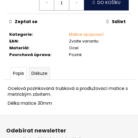
č
DO KOŠÍKU
cena:
u
j
e
Zeptat se
Sdílet
m
e
Kategorie
:
Matice spojovací
EAN
:
Zvolte variantu
Materiál
:
Ocel
NÝT
Povrchová úprava
:
Pozink
TRHACÍ
PRŮMĚR
NÝTU
Popis
Diskuze
6MM
AL/ST
1,50
Ocelová pozinkovaná trubková a prodlužovací matice s
Kč
metrickým závitem.
Délka matice 30mm
Z
á
Odebírat newsletter
p