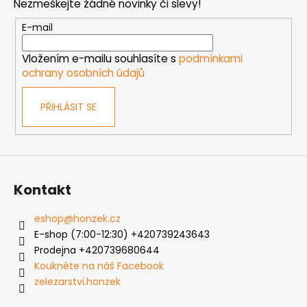
Nezmeškejte žádné novinky či slevy!
a
t
E-mail
í
Vložením e-mailu souhlasíte s
podmínkami
ochrany osobních údajů
PŘIHLÁSIT SE
Kontakt
eshop
@
honzek.cz
E-shop (7:00-12:30) +420739243643
Prodejna +420739680644
Koukněte na náš Facebook
zelezarstvi.honzek