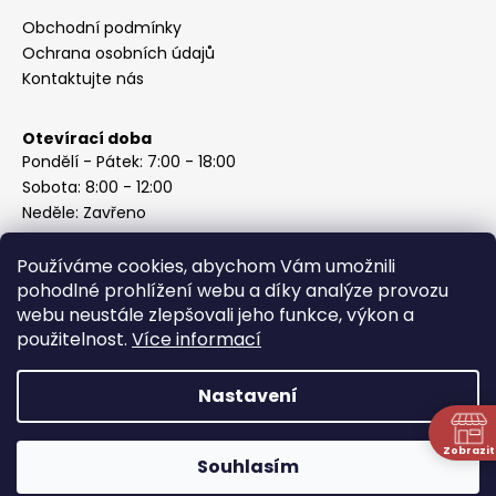
Obchodní podmínky
Ochrana osobních údajů
Kontaktujte nás
Otevírací doba
Pondělí - Pátek: 7:00 - 18:00
Sobota: 8:00 - 12:00
Neděle: Zavřeno
Používáme cookies, abychom Vám umožnili
pohodlné prohlížení webu a díky analýze provozu
webu neustále zlepšovali jeho funkce, výkon a
Instagram
použitelnost.
Více informací
Nastavení
Vytvořil Shoptet
Copyright 2026
ABC Železářství Honzek
. Všechna práva
Zobrazit
Souhlasím
vyhrazena.
N