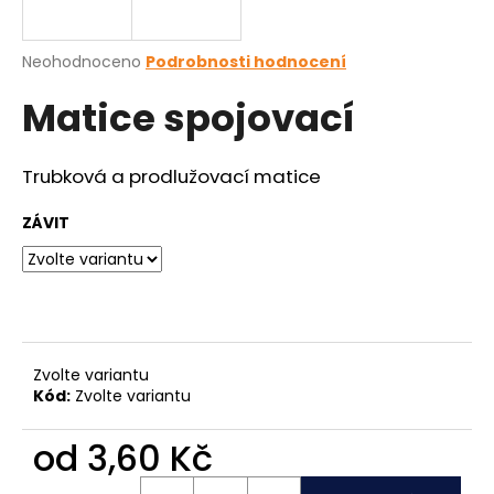
a
j
Průměrné
Neohodnoceno
Podrobnosti hodnocení
í
hodnocení
Matice spojovací
produktu
t
je
?
0,0
z
Trubková a prodlužovací matice
5
hvězdiček.
ZÁVIT
HLEDAT
D
o
Zvolte variantu
Kód:
Zvolte variantu
p
o
od
3,60 Kč
r
u
Měrná