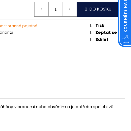
OVÁ ČTVERCOVÁ NEREZ
DO KOŠÍKU
Tisk
šestihranná pojistná
variantu
Zeptat se
Sdílet
amáhány vibracemi nebo chvěním a je potřeba spolehlivě