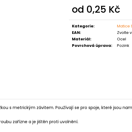
MATICE ŠESTIHRANNÁ PRODLOUŽENÁ
PODLOŽKA PÉR
od
0,25 Kč
POZINK
0,10 Kč
1,50 Kč
Měrná
cena:
Kategorie
:
Matice 
EAN
:
Zvolte 
Materiál
:
Ocel
Povrchová úprava
:
Pozink
kou s metrickým závitem. Používají se pro spoje, které jsou n
oubu zařízne a je jištěn proti uvolnění.