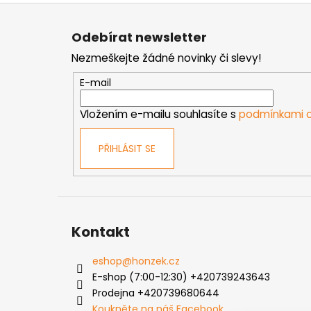
Z
á
Odebírat newsletter
p
Nezmeškejte žádné novinky či slevy!
a
t
E-mail
í
Vložením e-mailu souhlasíte s
podmínkami o
PŘIHLÁSIT SE
Kontakt
eshop
@
honzek.cz
E-shop (7:00-12:30) +420739243643
Prodejna +420739680644
Koukněte na náš Facebook