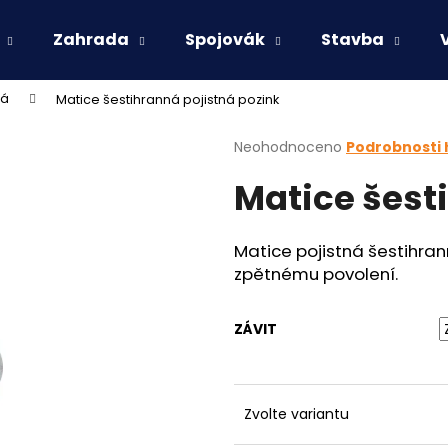
Zahrada
Spojovák
Stavba
ná
Matice šestihranná pojistná pozink
Co potřebujete najít?
Průměrné
Neohodnoceno
Podrobnosti
hodnocení
Matice šest
produktu
HLEDAT
je
0,0
z
Matice pojistná šestihra
5
Doporučujeme
zpětnému povolení.
hvězdiček.
ZÁVIT
Zvolte variantu