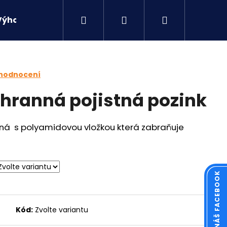
Hledat
Přihlášení
Nákupní
Výhodné sety
Kontakty
košík
 hodnocení
ihranná pojistná pozink
nná s polyamidovou vložkou která
zabraňuje
KOUKNĚTE NA NÁŠ FACEBOOK
Následující
Kód:
Zvolte variantu