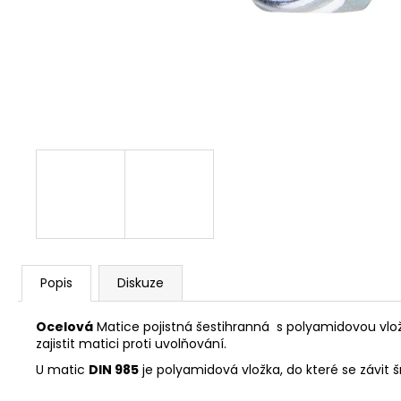
NÝT DUTÝ DVOJDÍLNÝ 3,5X10 NIKL
2 Kč
Popis
Diskuze
Ocelová
Matice pojistná šestihranná s polyamidovou vlož
zajistit matici proti uvolňování.
U matic
DIN 985
je polyamidová vložka, do které se závit šr