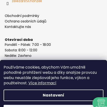
zelezarstvi.honzek
Obchodní podmínky
Ochrana osobních údajů
Kontaktujte nás
Otevírací doba
Pondělí - Pátek: 7:00 - 18:00
Sobota: 8:00 - 12:00
Neděle: Zavřeno
Používáme cookies, abychom Vám umožnili
pohodlné prohlížení webu a díky analýze provozu
webu neustále zlepšovali jeho funkce, výkon a
Instagram
použitelnost.
Více informací
Nastavení
Vytvořil Shoptet
Copyright 2026
ABC Železářství Honzek
. Všechna práva
Zobrazit