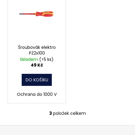
Šroubovák elektro
PZ2x100
Skladem
(>5 ks)
49 Kč
DO KOŠÍKU
Ochrana do 1000 V
3
položek celkem
O
v
Z
l