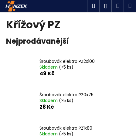
K
Přejít
Hledat
Náku
M
Přihlášen
na
o
obsah
Zpět
Zpět
košík
š
Křížový PZ
í
C
k
Nejprodávanější
o
p
o
Šroubovák elektro PZ2x100
t
Skladem
(>5 ks)
ř
49 Kč
e
b
u
Šroubovák elektro PZ0x75
Skladem
(>5 ks)
j
28 Kč
e
t
e
Šroubovák elektro PZ1x80
n
Skladem
(>5 ks)