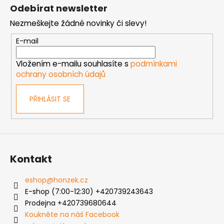
á
á
Odebírat newsletter
d
p
a
Nezmeškejte žádné novinky či slevy!
a
c
t
E-mail
í
í
p
Vložením e-mailu souhlasíte s
podmínkami
r
ochrany osobních údajů
v
k
PŘIHLÁSIT SE
y
v
ý
p
i
s
Kontakt
u
eshop
@
honzek.cz
E-shop (7:00-12:30) +420739243643
Prodejna +420739680644
Koukněte na náš Facebook