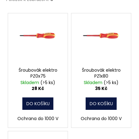
č
u
V
j
e
ý
m
p
e
i
s
PODLOŽKA
p
PÉROVÁ
r
ČTVERCOVÁ
NEREZ
o
Šroubovák elektro
Šroubovák elektro
PZ0x75
PZ1x80
0,10
d
Kč
Skladem
(>5 ks)
Skladem
(>5 ks)
u
28 Kč
35 Kč
k
t
DO KOŠÍKU
DO KOŠÍKU
ů
Ochrana do 1000 V
Ochrana do 1000 V