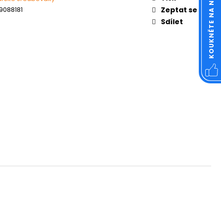
KOUKNĚTE NA NÁŠ FACEBOOK
OVÁ ČTVERCOVÁ NEREZ
9088181
Zeptat se
Sdílet