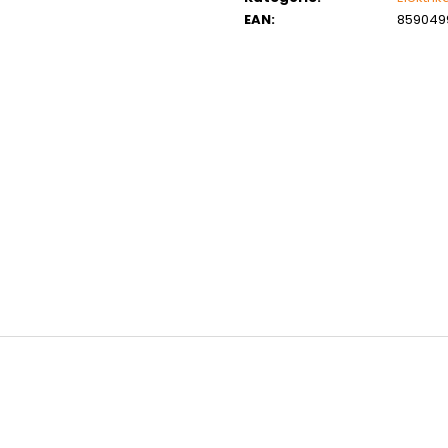
MATICE ŠESTIHRANNÁ PRODLOUŽENÁ
PODLOŽKA PÉR
EAN
:
859049
POZINK
0,10 Kč
1,50 Kč