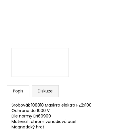
NÝT DUTÝ DVOJDÍLNÝ 3,5X10 NIKL
2 Kč
Popis
Diskuze
Šrobovák 108818 MasiPro elektro PZ2x100
Ochrana do 1000 V
Dle normy EN60900
Materiál : chrom vanadiová ocel
Magnetický hrot