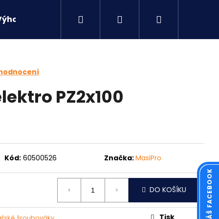
Hledat
Přihlášení
Nákupní
Výhodné sety
Kontakty
košík
 hodnocení
lektro PZ2x100
Kód:
60500526
Značka:
MasiPro
DO KOŠÍKU
Následující
Tisk
kářské šroubováky