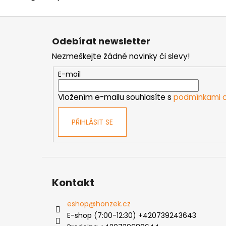
Z
á
Odebírat newsletter
p
Nezmeškejte žádné novinky či slevy!
a
t
E-mail
í
Vložením e-mailu souhlasíte s
podmínkami o
PŘIHLÁSIT SE
Kontakt
eshop
@
honzek.cz
E-shop (7:00-12:30) +420739243643