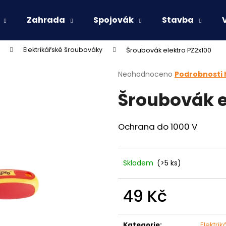
Zahrada
Spojovák
Stavba
Elektrikářské šroubováky
Šroubovák elektro PZ2x100
Co potřebujete najít?
Průměrné
Neohodnoceno
Podrobnosti
hodnocení
Šroubovák e
produktu
HLEDAT
je
0,0
z
Ochrana do 1000 V
5
Doporučujeme
hvězdiček.
Skladem
(>5 ks)
49 Kč
Měrná
cena:
Kategorie
:
Elektri