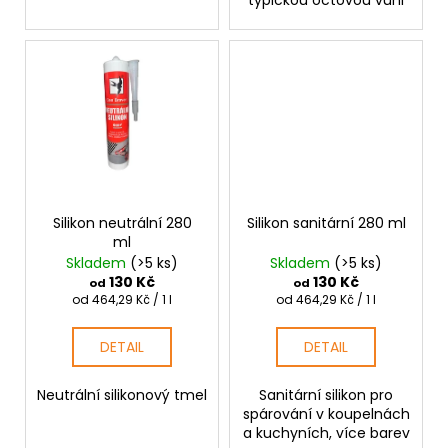
typickou octovou vůni
Silikon neutrální 280
Silikon sanitární 280 ml
ml
Skladem
(>5 ks)
Skladem
(>5 ks)
130 Kč
130 Kč
od
od
Měrná
Měrná
od 464,29 Kč / 1 l
od 464,29 Kč / 1 l
cena:
cena:
DETAIL
DETAIL
Neutrální silikonový tmel
Sanitární silikon pro
spárování v koupelnách
a kuchyních, více barev