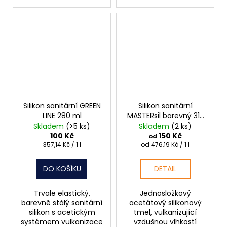
Silikon sanitární GREEN
Silikon sanitární
LINE 280 ml
MASTERsil barevný 315
ml
Skladem
(>5 ks)
Skladem
(2 ks)
100 Kč
150 Kč
od
Měrná
Měrná
357,14 Kč / 1 l
od 476,19 Kč / 1 l
cena:
cena:
DO KOŠÍKU
DETAIL
Trvale elastický,
Jednosložkový
barevně stálý sanitární
acetátový silikonový
silikon s acetickým
tmel, vulkanizující
systémem vulkanizace
vzdušnou vlhkostí