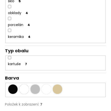
sklo
5
obklady
4
porcelán
4
keramika
4
Typ obalu
kartuše
7
Barva
Položek k zobrazení:
7