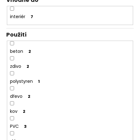
č
u
j
interiér
7
e
m
Použití
e
beton
2
VRUT
ZAPUŠTĚNÁ
HLAVA
zdivo
2
PRŮMĚR
6MM
polystyren
1
0,60
Kč
dřevo
2
kov
2
PVC
3