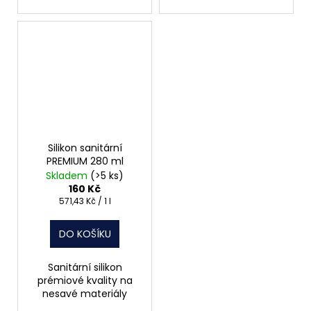
Silikon sanitární
PREMIUM 280 ml
Skladem
(>5 ks)
160 Kč
Měrná
571,43 Kč / 1 l
cena:
DO KOŠÍKU
Sanitární silikon
prémiové kvality na
nesavé materiály