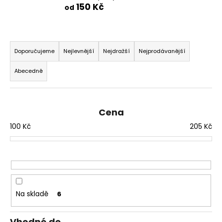
150 Kč
od
a
j
í
Ř
t
a
Doporučujeme
Nejlevnější
Nejdražší
Nejprodávanější
?
z
Abecedně
e
n
í
Cena
p
HLEDAT
100
Kč
205
Kč
r
o
d
D
u
o
p
k
o
t
Na skladě
6
r
ů
u
Vhodné do