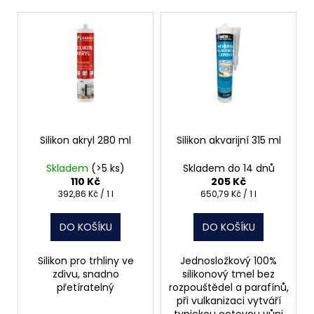
V
ý
p
i
s
p
r
o
Silikon akryl 280 ml
Silikon akvarijní 315 ml
d
Skladem
(>5 ks)
Skladem do 14 dnů
u
110 Kč
205 Kč
k
Měrná
Měrná
392,86 Kč / 1 l
650,79 Kč / 1 l
cena:
cena:
t
DO KOŠÍKU
DO KOŠÍKU
ů
Silikon pro trhliny ve
Jednosložkový 100%
zdivu, snadno
silikonový tmel bez
přetíratelný
rozpouštědel a parafínů,
při vulkanizaci vytváří