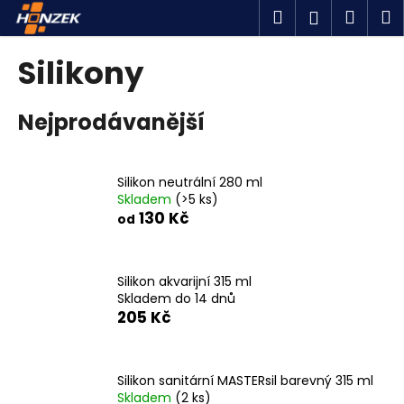
K
Přejít
Hledat
Náku
M
Přihlášen
na
o
obsah
Zpět
Zpět
košík
š
Silikony
í
C
k
Nejprodávanější
o
p
o
Silikon neutrální 280 ml
t
Skladem
(>5 ks)
ř
130 Kč
od
e
b
u
Silikon akvarijní 315 ml
Skladem do 14 dnů
j
205 Kč
e
t
e
Silikon sanitární MASTERsil barevný 315 ml
n
Skladem
(2 ks)