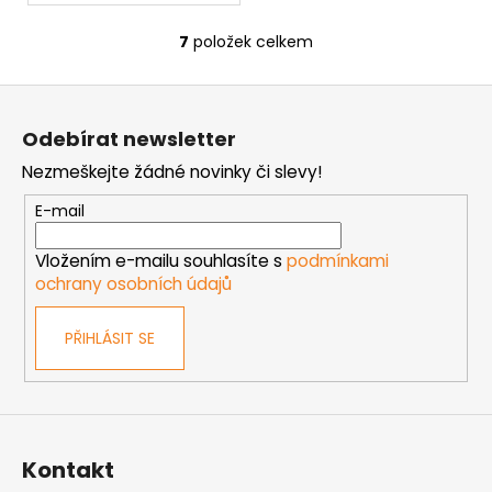
7
položek celkem
O
v
Z
l
á
á
Odebírat newsletter
d
p
a
Nezmeškejte žádné novinky či slevy!
a
c
t
E-mail
í
í
p
Vložením e-mailu souhlasíte s
podmínkami
r
ochrany osobních údajů
v
k
PŘIHLÁSIT SE
y
v
ý
p
i
s
Kontakt
u