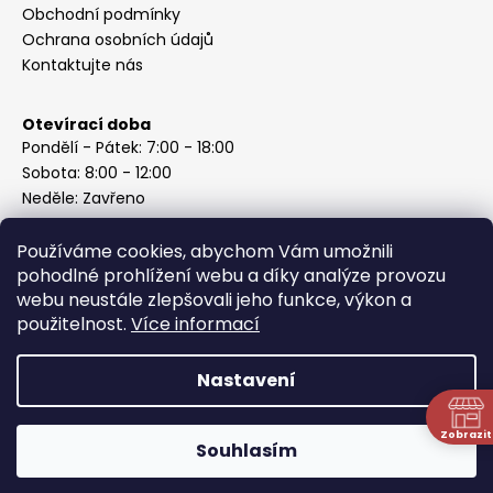
Obchodní podmínky
Ochrana osobních údajů
Kontaktujte nás
Otevírací doba
Pondělí - Pátek: 7:00 - 18:00
Sobota: 8:00 - 12:00
Neděle: Zavřeno
Používáme cookies, abychom Vám umožnili
pohodlné prohlížení webu a díky analýze provozu
webu neustále zlepšovali jeho funkce, výkon a
Instagram
použitelnost.
Více informací
Nastavení
Vytvořil Shoptet
Copyright 2026
ABC Železářství Honzek
. Všechna práva
Zobrazit
Souhlasím
vyhrazena.
N