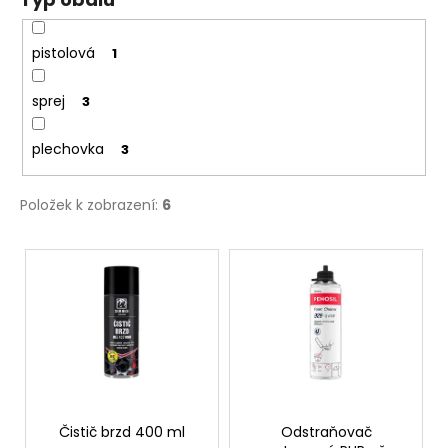
č
u
j
pistolová
1
e
m
sprej
3
e
plechovka
3
NÝT
TRHACÍ
S
Položek k zobrazení:
6
VELKOU
HLAVOU
V
PRŮMĚR
NÝTU
ý
4MM
p
AL/ST
i
1
Kč
s
p
r
o
Čistič brzd 400 ml
Odstraňovač