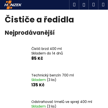
K
Přejít
Hledat
Náku
M
Přihlášen
na
o
obsah
Zpět
Zpět
košík
š
Čističe a ředidla
í
C
k
Nejprodávanější
o
p
o
Čistič brzd 400 ml
t
Skladem do 14 dnů
ř
85 Kč
e
b
u
Technický benzín 700 ml
Skladem
(3 ks)
j
135 Kč
e
t
e
Odstraňovač tmelů ve spreji 400 ml
n
Skladem
(3 ks)