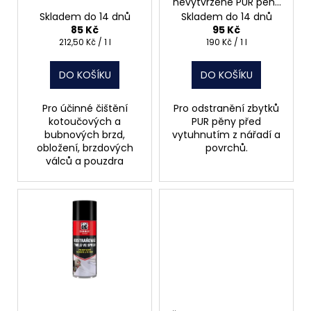
nevytvrzené PUR pěny
d
500 ml
Skladem do 14 dnů
Skladem do 14 dnů
u
85 Kč
95 Kč
k
Měrná
Měrná
212,50 Kč / 1 l
190 Kč / 1 l
cena:
cena:
t
DO KOŠÍKU
DO KOŠÍKU
ů
Pro účinné čištění
Pro odstranění zbytků
kotoučových a
PUR pěny před
bubnových brzd,
vytuhnutím z nářadí a
obložení, brzdových
povrchů.
válců a pouzdra