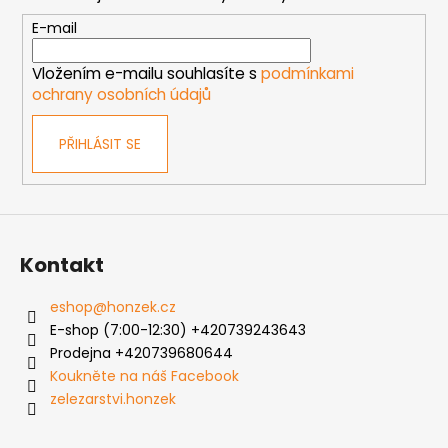
a
c
t
E-mail
í
í
p
Vložením e-mailu souhlasíte s
podmínkami
r
ochrany osobních údajů
v
k
PŘIHLÁSIT SE
y
v
ý
p
i
s
Kontakt
u
eshop
@
honzek.cz
E-shop (7:00-12:30) +420739243643
Prodejna +420739680644
Koukněte na náš Facebook
zelezarstvi.honzek