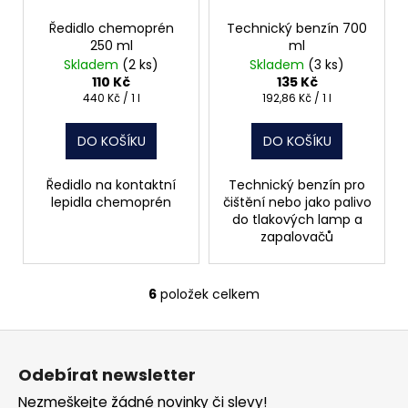
Ředidlo chemoprén
Technický benzín 700
250 ml
ml
Skladem
(2 ks)
Skladem
(3 ks)
110 Kč
135 Kč
Měrná
Měrná
440 Kč / 1 l
192,86 Kč / 1 l
cena:
cena:
DO KOŠÍKU
DO KOŠÍKU
Ředidlo na kontaktní
Technický benzín pro
lepidla chemoprén
čištění nebo jako palivo
do tlakových lamp a
zapalovačů
6
položek celkem
O
v
Z
l
á
á
Odebírat newsletter
d
p
a
Nezmeškejte žádné novinky či slevy!