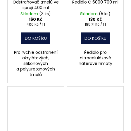
Odstraňovač tmelů ve
Ředidlo C 6000 700 ml
spreji 400 ml
Skladem
(3 ks)
Skladem
(5 ks)
160 Kč
130 Kč
Měrná
Měrná
400 Kč / 1 l
185,71 Kč / 1 l
cena:
cena:
DO KOŠÍKU
DO KOŠÍKU
Pro rychlé odstranění
Ředidlo pro
akrylátových,
nitrocelulózové
silikonových
nátěrové hmoty
a polyuretanových
tmelů