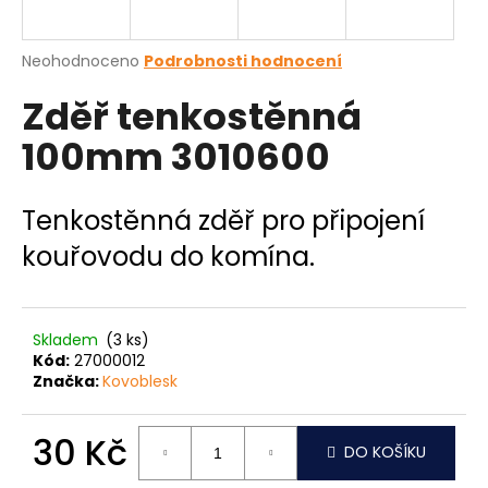
a
j
Průměrné
Neohodnoceno
Podrobnosti hodnocení
í
hodnocení
Zděř tenkostěnná
produktu
t
je
?
100mm 3010600
0,0
z
5
hvězdiček.
Tenkostěnná zděř pro připojení
kouřovodu do komína.
HLEDAT
Skladem
(3 ks)
D
Kód:
27000012
o
Značka:
Kovoblesk
p
o
30 Kč
r
DO KOŠÍKU
u
Měrná