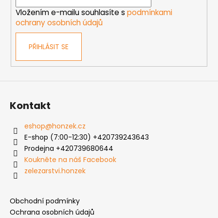
í
Vložením e-mailu souhlasíte s
podmínkami
ochrany osobních údajů
PŘIHLÁSIT SE
Kontakt
eshop
@
honzek.cz
E-shop (7:00-12:30) +420739243643
Prodejna +420739680644
Koukněte na náš Facebook
zelezarstvi.honzek
Obchodní podmínky
Ochrana osobních údajů