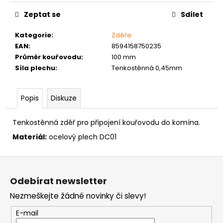
č
cena:
u
Zeptat se
Sdílet
j
e
Kategorie
:
Zděře
m
EAN
:
8594158750235
e
Průměr kouřovodu
:
100 mm
Síla plechu
:
Tenkostěnná 0,45mm
MATICE
ŠESTIHRANNÁ
Popis
Diskuze
PRODLOUŽENÁ
POZINK
Tenkostěnná zděř pro připojení kouřovodu do komína.
1,50
Kč
Materiál:
ocelový plech DC01
Z
á
Odebírat newsletter
p
Nezmeškejte žádné novinky či slevy!
a
t
E-mail