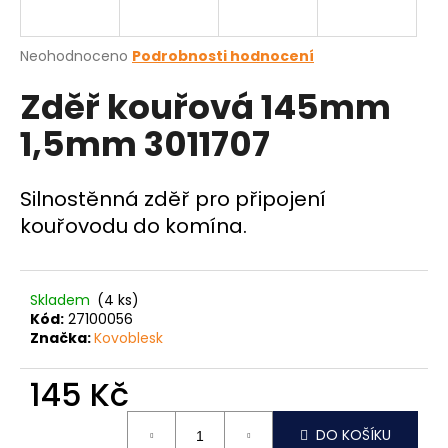
a
j
Průměrné
Neohodnoceno
Podrobnosti hodnocení
í
hodnocení
Zděř kouřová 145mm
produktu
t
je
?
1,5mm 3011707
0,0
z
5
hvězdiček.
Silnostěnná zděř pro připojení
kouřovodu do komína.
HLEDAT
Skladem
(4 ks)
D
Kód:
27100056
o
Značka:
Kovoblesk
p
o
145 Kč
r
Měrná
u
DO KOŠÍKU
cena: