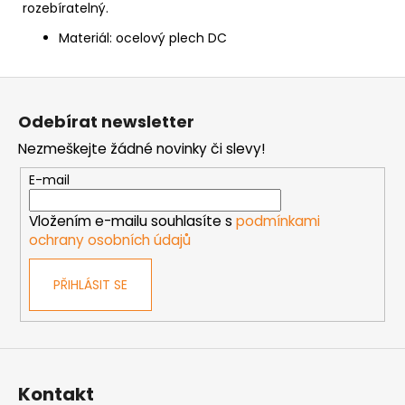
rozebíratelný.
Materiál: ocelový plech DC
Z
á
Odebírat newsletter
p
Nezmeškejte žádné novinky či slevy!
a
t
E-mail
í
Vložením e-mailu souhlasíte s
podmínkami
ochrany osobních údajů
PŘIHLÁSIT SE
Kontakt