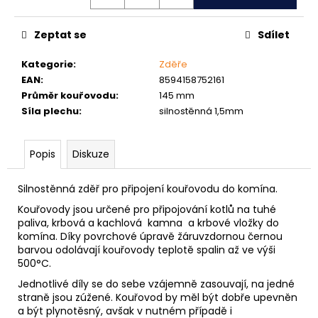
č
u
j
Zeptat se
Sdílet
e
m
Kategorie
:
Zděře
e
EAN
:
8594158752161
Průměr kouřovodu
:
145 mm
Síla plechu
:
silnostěnná 1,5mm
VRUT
ZAPUŠTĚNÁ
HLAVA
Popis
Diskuze
PRŮMĚR
6MM
0,60
Silnostěnná zděř pro připojení kouřovodu do komína.
Kč
Kouřovody jsou určené pro připojování kotlů na tuhé
paliva, krbová a kachlová kamna a krbové vložky do
komína. Díky povrchové úpravě žáruvzdornou černou
barvou odolávají kouřovody teplotě spalin až ve výši
500°C.
Jednotlivé díly se do sebe vzájemně zasouvají, na jedné
straně jsou zúžené. Kouřovod by měl být dobře upevněn
a být plynotěsný, avšak v nutném případě i