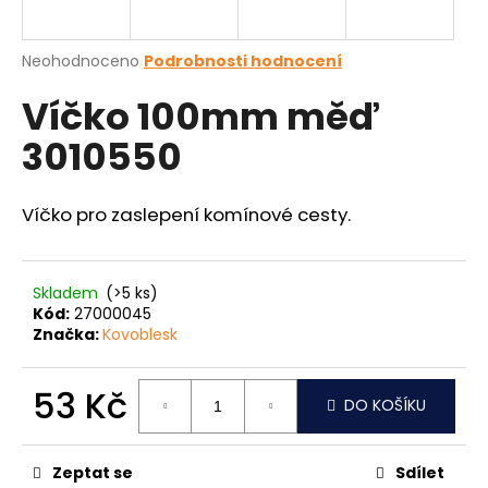
a
j
Průměrné
Neohodnoceno
Podrobnosti hodnocení
í
hodnocení
Víčko 100mm měď
produktu
t
je
?
3010550
0,0
z
5
hvězdiček.
Víčko pro zaslepení komínové cesty.
HLEDAT
Skladem
(>5 ks)
Kód:
27000045
Značka:
Kovoblesk
D
o
p
53 Kč
DO KOŠÍKU
o
Měrná
r
cena:
u
Zeptat se
Sdílet