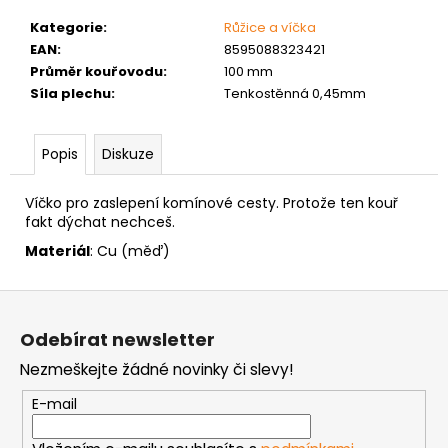
č
u
Kategorie
:
Růžice a víčka
j
EAN
:
8595088323421
e
Průměr kouřovodu
:
100 mm
m
Síla plechu
:
Tenkostěnná 0,45mm
e
Popis
Diskuze
NÝT
TRHACÍ
Víčko pro zaslepení komínové cesty. Protože ten kouř
S
VELKOU
fakt dýchat nechceš.
HLAVOU
Materiál
: Cu (měď)
PRŮMĚR
NÝTU
4MM
Z
AL/ST
á
1
Odebírat newsletter
p
Kč
Nezmeškejte žádné novinky či slevy!
a
t
E-mail
í