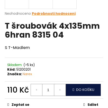
a
j
Průměrné
Neohodnoceno
Podrobnosti hodnocení
í
hodnocení
T šroubovák 4x135mm
produktu
t
je
?
6hran 8315 04
0,0
z
5
hvězdiček.
S T-Madlem
HLEDAT
Skladem
(>5 ks)
Kód:
51200201
Značka:
Narex
D
o
p
110 Kč
DO KOŠÍKU
o
Měrná
r
cena:
u
Zeptat se
Sdílet