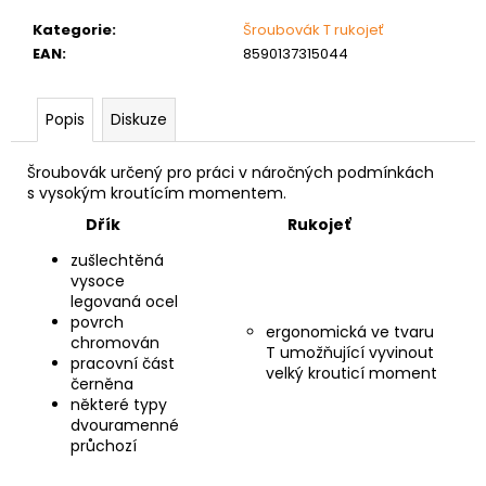
č
u
Kategorie
:
Šroubovák T rukojeť
j
EAN
:
8590137315044
e
m
e
Popis
Diskuze
Šroubovák určený pro práci v náročných podmínkách
MATICE
s vysokým kroutícím momentem.
ŠESTIHRANNÁ
PŘESNÁ
Dřík
Rukojeť
POZINK
zušlechtěná
0,10
vysoce
Kč
legovaná ocel
povrch
ergonomická ve tvaru
chromován
T umožňující vyvinout
pracovní část
velký krouticí moment
černěna
některé typy
dvouramenné
průchozí