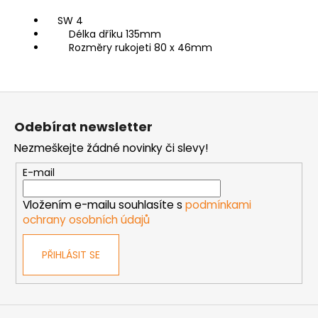
SW 4
Délka dříku 135mm
Rozměry rukojeti 80 x 46mm
Z
á
Odebírat newsletter
p
Nezmeškejte žádné novinky či slevy!
a
t
E-mail
í
Vložením e-mailu souhlasíte s
podmínkami
ochrany osobních údajů
PŘIHLÁSIT SE