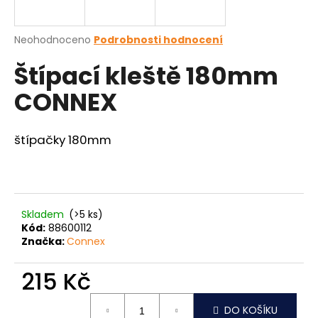
a
j
Průměrné
Neohodnoceno
Podrobnosti hodnocení
í
hodnocení
Štípací kleště 180mm
produktu
t
je
?
CONNEX
0,0
z
5
hvězdiček.
štípačky 180mm
HLEDAT
Skladem
(>5 ks)
D
Kód:
88600112
o
Značka:
Connex
p
o
215 Kč
r
Měrná
u
DO KOŠÍKU
cena: