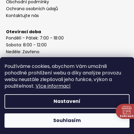
Obchodní podmínky
Ochrana osobních údajů
Kontaktujte nás
Otevírací doba
Pondělí - Pátek: 7:00 - 18:00
Sobota: 8:00 - 12:00
Neděle: Zavřeno
Používáme cookies, abychom Vám umožnili
pohodlné prohlížení webu a díky analýze provozu
webu neustále zlepšovali jeho funkce, výkon a
Instagram
použitelnost.
Více informací
Nastavení
Vytvořil Shoptet
Copyright 2026
ABC Železářství Honzek
. Všechna práva
Zobrazit
Souhlasím
vyhrazena.
N