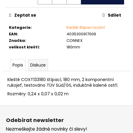
č
u
j
Zeptat se
Sdílet
e
m
Kategorie
:
Kleště štípací boční
e
EAN
:
4035300917006
Značka
:
CONNEX
velikost kleští
:
180mm
MATICE
ŠESTIHRANNÁ
PŘESNÁ
Popis
Diskuze
POZINK
0,10
Kč
Kleště COXT133180 štípací, 180 mm, 2 komponentní
rukojeť, testováno TÜV Süd/GS, indukčně kalené ostří.
Rozměry:
0,24 x 0,07 x 0,02 m
Z
á
Odebírat newsletter
p
Nezmeškejte žádné novinky či slevy!
a