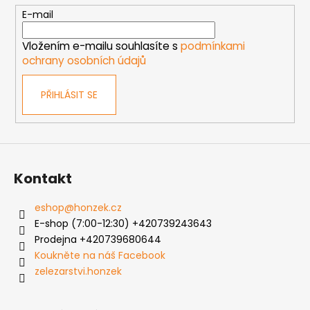
t
E-mail
í
Vložením e-mailu souhlasíte s
podmínkami
ochrany osobních údajů
PŘIHLÁSIT SE
Kontakt
eshop
@
honzek.cz
E-shop (7:00-12:30) +420739243643
Prodejna +420739680644
Koukněte na náš Facebook
zelezarstvi.honzek