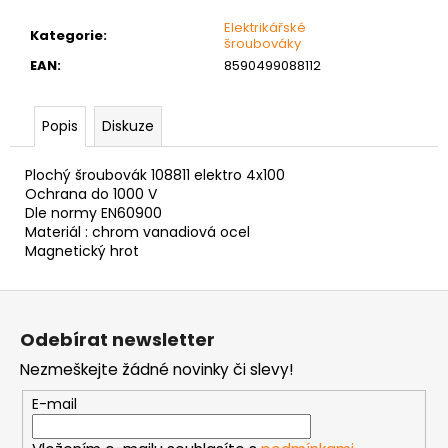
č
u
Elektrikářské
Kategorie
:
j
šroubováky
e
EAN
:
8590499088112
m
e
Popis
Diskuze
MATICE
Plochý šroubovák 108811 elektro 4x100
ŠESTIHRANNÁ
Ochrana do 1000 V
PŘESNÁ
Dle normy EN60900
NEREZ
Materiál : chrom vanadiová ocel
0,30
Magnetický hrot
Kč
Z
á
Odebírat newsletter
p
Nezmeškejte žádné novinky či slevy!
a
t
E-mail
í