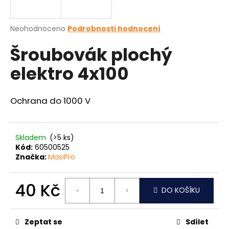
a
j
Průměrné
Neohodnoceno
Podrobnosti hodnocení
í
hodnocení
Šroubovák plochý
produktu
t
je
?
elektro 4x100
0,0
z
5
hvězdiček.
Ochrana do 1000 V
HLEDAT
Skladem
(>5 ks)
Kód:
60500525
Značka:
MasiPro
D
o
p
40 Kč
DO KOŠÍKU
o
Měrná
r
cena:
u
Zeptat se
Sdílet