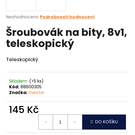
a
j
Průměrné
Neohodnoceno
Podrobnosti hodnocení
í
hodnocení
Šroubovák na bity, 8v1,
produktu
t
je
?
teleskopický
0,0
z
5
hvězdiček.
Teleskopický
HLEDAT
Skladem
(>5 ks)
Kód:
88600305
Značka:
meister
D
o
145 Kč
p
o
Měrná
r
DO KOŠÍKU
cena:
u