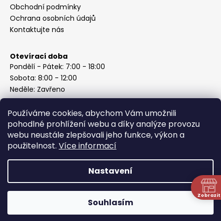
Obchodní podmínky
Ochrana osobních údajů
Kontaktujte nás
Otevírací doba
Pondělí - Pátek: 7:00 - 18:00
Sobota: 8:00 - 12:00
Neděle: Zavřeno
Používáme cookies, abychom Vám umožnili
pohodlné prohlížení webu a díky analýze provozu
webu neustále zlepšovali jeho funkce, výkon a
Instagram
použitelnost.
Více informací
Nastavení
Vytvořil Shoptet
Copyright 2026
ABC Železářství Honzek
. Všechna práva
Zobrazit
Souhlasím
vyhrazena.
N