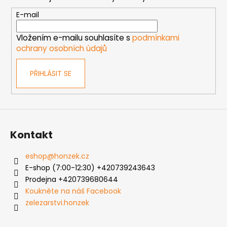
a
t
E-mail
í
Vložením e-mailu souhlasíte s
podmínkami
ochrany osobních údajů
PŘIHLÁSIT SE
Kontakt
eshop
@
honzek.cz
E-shop (7:00-12:30) +420739243643
Prodejna +420739680644
Koukněte na náš Facebook
zelezarstvi.honzek