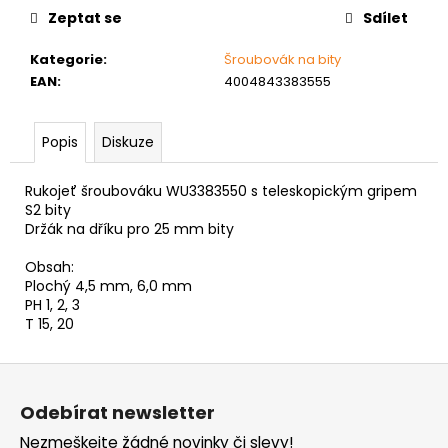
č
Zeptat se
Sdílet
u
j
Kategorie
:
Šroubovák na bity
e
EAN
:
4004843383555
m
e
Popis
Diskuze
ŠROUB
DO
Rukojeť šroubováku WU3383550 s teleskopickým gripem
KOVU
S2 bity
SAMOVRTNÝ
Držák na dříku pro 25 mm bity
TEX
ŠESTIHRANNÁ
Obsah:
HLAVA
Plochý 4,5 mm, 6,0 mm
5,5
PH 1, 2, 3
MM
T 15, 20
1
Kč
Z
á
Odebírat newsletter
p
Nezmeškejte žádné novinky či slevy!