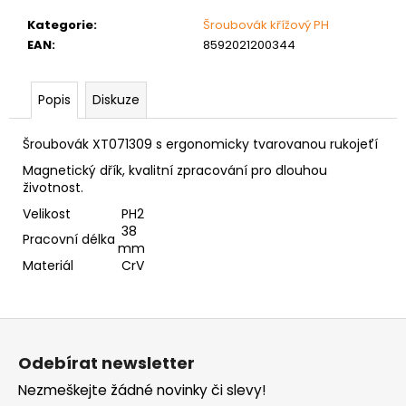
č
u
Kategorie
:
Šroubovák křížový PH
j
EAN
:
8592021200344
e
m
e
Popis
Diskuze
Šroubovák XT071309 s ergonomicky tvarovanou rukojeťí
NÝT
DUTÝ
Magnetický dřík, kvalitní zpracování pro dlouhou
DVOJDÍLNÝ
životnost.
3,5X10
Velikost
PH2
NIKL
38
Pracovní délka
2
mm
Kč
Materiál
CrV
Z
á
Odebírat newsletter
p
Nezmeškejte žádné novinky či slevy!
a