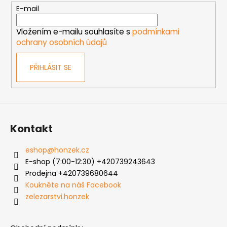
t
E-mail
í
Vložením e-mailu souhlasíte s
podmínkami
ochrany osobních údajů
PŘIHLÁSIT SE
Kontakt
eshop
@
honzek.cz
E-shop (7:00-12:30) +420739243643
Prodejna +420739680644
Koukněte na náš Facebook
zelezarstvi.honzek