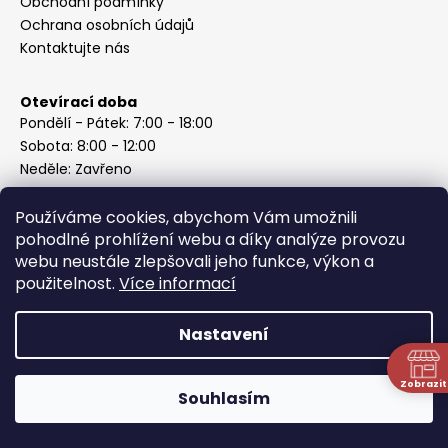
Obchodní podmínky
Ochrana osobních údajů
Kontaktujte nás
Otevírací doba
Pondělí - Pátek: 7:00 - 18:00
Sobota: 8:00 - 12:00
Neděle: Zavřeno
Používáme cookies, abychom Vám umožnili
pohodlné prohlížení webu a díky analýze provozu
webu neustále zlepšovali jeho funkce, výkon a
Instagram
použitelnost.
Více informací
Nastavení
Vytvořil Shoptet
Copyright 2026
ABC Železářství Honzek
. Všechna práva
Zobrazit
Souhlasím
vyhrazena.
N