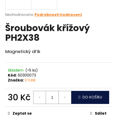
a
j
Průměrné
Neohodnoceno
Podrobnosti hodnocení
í
hodnocení
Šroubovák křížový
produktu
t
je
?
PH2X38
0,0
z
5
hvězdiček.
Magnetický dřík
HLEDAT
Skladem
(>5 ks)
Kód:
60300073
Značka:
XTLINE
D
o
p
30 Kč
DO KOŠÍKU
o
Měrná
r
cena:
u
Zeptat se
Sdílet