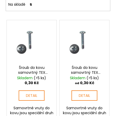
č
t
Na skladě
5
u
ů
j
e
V
m
ý
e
p
i
NÝT
s
TRHACÍ
S
p
VELKOU
r
HLAVOU
PRŮMĚR
o
Šroub do kovu
Šroub do kovu
NÝTU
samovrtný TEX
samovrtný TEX
d
4MM
půlkulatá hlava 3,5
půlkulatá hlava 3,9
Skladem
(>5 ks)
Skladem
(>5 ks)
AL/ST
u
mm PH
mm PH
0,30 Kč
0,30 Kč
od
1
k
Kč
t
DETAIL
DETAIL
ů
Samovrtné vruty do
Samovrtné vruty do
kovu jsou speciální druh
kovu jsou speciální druh