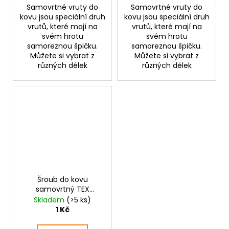
Samovrtné vruty do
Samovrtné vruty do
kovu jsou speciální druh
kovu jsou speciální druh
vrutů, které mají na
vrutů, které mají na
svém hrotu
svém hrotu
samoreznou špičku.
samoreznou špičku.
Můžete si vybrat z
Můžete si vybrat z
různých délek
různých délek
Šroub do kovu
samovrtný TEX
půlkulatá hlava 6,3
Skladem
(>5 ks)
mm PH
1 Kč