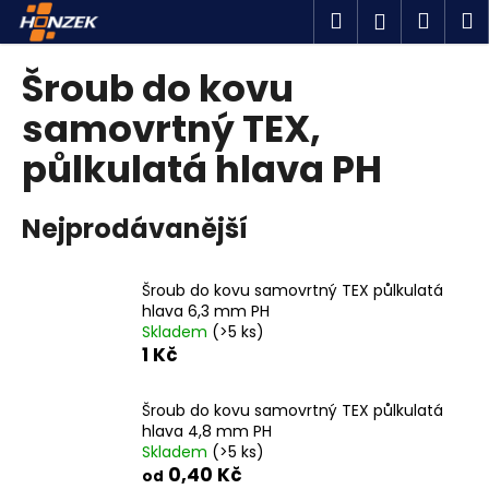
K
Přejít
Hledat
Náku
M
Přihlášen
na
o
obsah
Zpět
Zpět
košík
š
Šroub do kovu
í
C
samovrtný TEX,
k
o
půlkulatá hlava PH
p
o
Nejprodávanější
t
ř
e
Šroub do kovu samovrtný TEX půlkulatá
b
hlava 6,3 mm PH
Skladem
(>5 ks)
u
1 Kč
j
e
Šroub do kovu samovrtný TEX půlkulatá
t
hlava 4,8 mm PH
Skladem
(>5 ks)
e
0,40 Kč
od
n