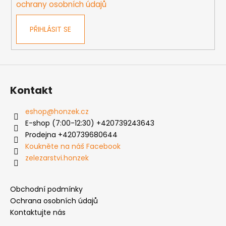
ochrany osobních údajů
v
k
PŘIHLÁSIT SE
y
v
ý
p
i
s
Kontakt
u
eshop
@
honzek.cz
E-shop (7:00-12:30) +420739243643
Prodejna +420739680644
Koukněte na náš Facebook
zelezarstvi.honzek
Obchodní podmínky
Ochrana osobních údajů
Kontaktujte nás