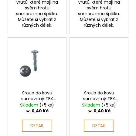
vrutů, které mají na
vrutů, které mají na
svém hrotu
svém hrotu
samoreznou špičku.
samoreznou špičku.
Můžete si vybrat z
Můžete si vybrat z
různých délek.
různých délek.
Šroub do kovu
Šroub do kovu
samovrtný TEX
samovrtný TEX
půlkulatá hlava 4,2
půlkulatá hlava 4,8
Skladem
(>5 ks)
Skladem
(>5 ks)
mm PH
mm PH
0,40 Kč
0,40 Kč
od
od
DETAIL
DETAIL