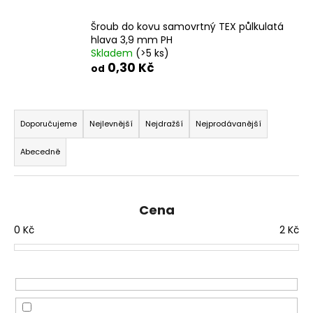
a
Šroub do kovu samovrtný TEX půlkulatá
j
hlava 3,9 mm PH
í
Skladem
(>5 ks)
0,30 Kč
t
od
?
Ř
a
Doporučujeme
Nejlevnější
Nejdražší
Nejprodávanější
z
Abecedně
e
HLEDAT
n
í
Cena
p
D
0
Kč
2
Kč
r
o
o
p
o
d
r
u
u
k