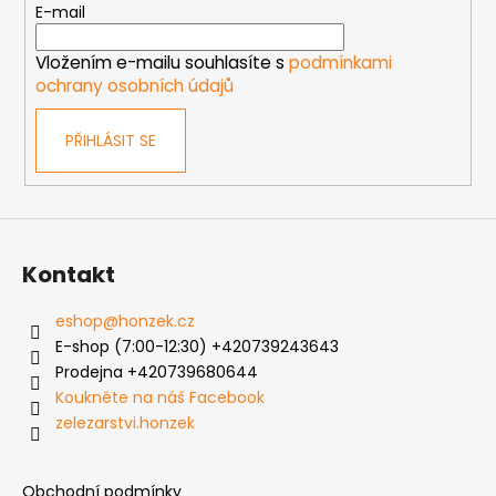
t
E-mail
í
Vložením e-mailu souhlasíte s
podmínkami
ochrany osobních údajů
PŘIHLÁSIT SE
Kontakt
eshop
@
honzek.cz
E-shop (7:00-12:30) +420739243643
Prodejna +420739680644
Koukněte na náš Facebook
zelezarstvi.honzek
Obchodní podmínky