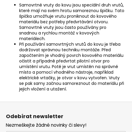
Samovrtné vruty do kovu jsou speciální druh vrutů,
které mají na svém hrotu samoreznou špičku.
Tato
špička umožňuje vrutu proniknout do kovového
materiálu bez potřeby předvrtávání otvoru.
Samovrtné vruty jsou často používány pro
snadnou a rychlou montáž v kovových
materiálech.
Při používání samovrtných vrutů do kovu je třeba
dodržovat správnou techniku ​​montáže.
Před
započtením je vhodný povrch kovového materiálu
očistit a případně předvrtat pilotní otvor pro
umístění vrutu.
Poté je vrut umístěn na správné
místo a pomocí vhodného nástroje, například
elektrické vrtačky, je otvor v kovu vytvořen.
Vruty
se pak samy začnou samoreznout do materiálu při
jejich vložení a utažení.
Z
á
Odebírat newsletter
p
Nezmeškejte žádné novinky či slevy!
a