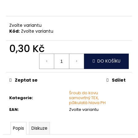
č
u
j
e
Zvolte variantu
m
Kód:
Zvolte variantu
e
0,30 Kč
MATICE
Měrná
ŠESTIHRANNÁ
DO KOŠÍKU
cena:
PŘESNÁ
NEREZ
0,30
Zeptat se
Sdílet
Kč
Šroub do kovu
Kategorie
:
samovrtný TEX,
půlkulatá hlava PH
EAN
:
Zvolte variantu
Popis
Diskuze