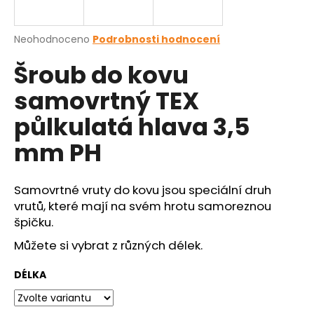
a
j
Průměrné
Neohodnoceno
Podrobnosti hodnocení
í
hodnocení
Šroub do kovu
produktu
t
je
?
samovrtný TEX
0,0
z
půlkulatá hlava 3,5
5
hvězdiček.
mm PH
HLEDAT
Samovrtné vruty do kovu jsou speciální druh
vrutů, které mají na svém hrotu samoreznou
špičku.
D
o
Můžete si vybrat z různých délek.
p
o
DÉLKA
r
u