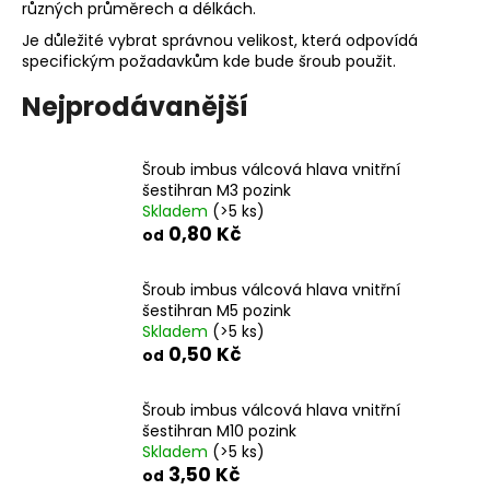
různých průměrech a délkách.
a
Je důležité vybrat správnou velikost, která odpovídá
j
specifickým požadavkům kde bude šroub použit.
í
Nejprodávanější
t
?
Šroub imbus válcová hlava vnitřní
šestihran M3 pozink
Skladem
(>5 ks)
0,80 Kč
od
HLEDAT
Šroub imbus válcová hlava vnitřní
šestihran M5 pozink
Skladem
(>5 ks)
D
0,50 Kč
od
o
p
Šroub imbus válcová hlava vnitřní
o
šestihran M10 pozink
r
Skladem
(>5 ks)
u
3,50 Kč
od