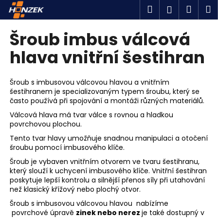
K
Přejít
Hledat
Náku
M
Přihlášen
na
o
obsah
Zpět
Zpět
košík
š
Šroub imbus válcová
í
C
hlava vnitřní šestihran
k
o
p
Š
roub s imbusovou válcovou hlavou a vnitřním
o
šestihranem je specializovaným typem šroubu, který se
často používá při spojování a montáži různých materiálů.
t
ř
Válcová hlava má tvar válce s rovnou a hladkou
povrchovou plochou.
e
Tento tvar hlavy umožňuje snadnou manipulaci a otočení
b
šroubu pomocí imbusového klíče.
u
Šroub je vybaven vnitřním otvorem ve tvaru šestihranu,
j
který slouží k uchycení imbusového klíče. Vnitřní šestihran
e
poskytuje lepší kontrolu a silnější přenos síly při utahování
než klasický křížový nebo plochý otvor.
t
e
Šroub s imbusovou válcovou hlavou nabízíme
povrchové úpravě
zinek nebo nerez
je také dostupný v
n