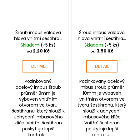
Šroub imbus válcová
Šroub imbus válcová
hlava vnitřní šestihran
hlava vnitřní šestihran
M8 pozink
M10 pozink
Skladem
(>5 ks)
Skladem
(>5 ks)
2,20 Kč
3,50 Kč
od
od
DETAIL
DETAIL
Pozinkovaný
Pozinkovaný ocelový
ocelový imbus šroub
imbus šroub průměr
průměr 8mm je
10mm je vybaven
vybaven vnitřním
vnitřním otvorem ve
otvorem ve tvaru
tvaru šestihranu, který
šestihranu, který slouží k
slouží k uchycení
uchycení imbusového
imbusového klíče.
klíče. Vnitřní šestihran
Vnitřní šestihran
poskytuje lepší
poskytuje lepší
kontrolu...
kontrolu...