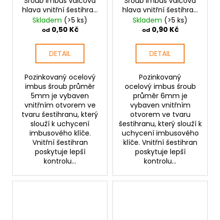
Šroub imbus válcová
Šroub imbus válcová
hlava vnitřní šestihran
hlava vnitřní šestihran
M5 pozink
M6 pozink
Skladem
(>5 ks)
Skladem
(>5 ks)
0,50 Kč
0,90 Kč
od
od
DETAIL
DETAIL
Pozinkovaný ocelový
Pozinkovaný
imbus šroub průměr
ocelový imbus šroub
5mm je vybaven
průměr 6mm je
vnitřním otvorem ve
vybaven vnitřním
tvaru šestihranu, který
otvorem ve tvaru
slouží k uchycení
šestihranu, který slouží k
imbusového klíče.
uchycení imbusového
Vnitřní šestihran
klíče. Vnitřní šestihran
poskytuje lepší
poskytuje lepší
kontrolu...
kontrolu...