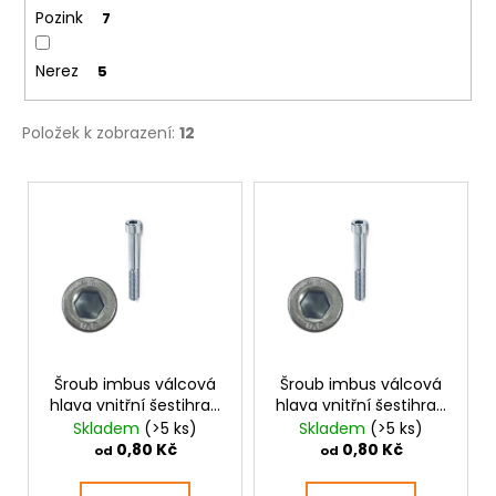
Pozink
7
Nerez
5
Položek k zobrazení:
12
V
ý
p
i
s
p
r
o
Šroub imbus válcová
Šroub imbus válcová
hlava vnitřní šestihran
hlava vnitřní šestihran
d
M3 pozink
M4 pozink
Skladem
(>5 ks)
Skladem
(>5 ks)
u
0,80 Kč
0,80 Kč
od
od
k