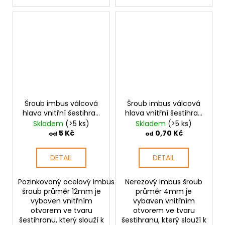
Šroub imbus válcová
Šroub imbus válcová
hlava vnitřní šestihran
hlava vnitřní šestihran
M12 pozink
M4 nerez
Skladem
(>5 ks)
Skladem
(>5 ks)
5 Kč
0,70 Kč
od
od
DETAIL
DETAIL
Pozinkovaný ocelový imbus
Nerezový imbus šroub
šroub průměr 12mm je
průměr 4mm je
vybaven vnitřním
vybaven vnitřním
otvorem ve tvaru
otvorem ve tvaru
šestihranu, který slouží k
šestihranu, který slouží k