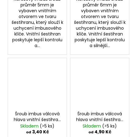
průměr 5mm je
průměr 6mm je
vybaven vnitřním
vybaven vnitřním
otvorem ve tvaru
otvorem ve tvaru
šestihranu, který slouží k
šestihranu, který slouží k
uchycení imbusového
uchycení imbusového
klíče. Vnitřní šestihran
klíče. Vnitřní šestihran
poskytuje lepší kontrolu
poskytuje lepší kontrolu
a...
a silnější...
Šroub imbus válcová
Šroub imbus válcová
hlava vnitřní šestihran
hlava vnitřní šestihran
M8 nerez
M10 nerez
Skladem
(>5 ks)
Skladem
(>5 ks)
3,40 Kč
4,90 Kč
od
od