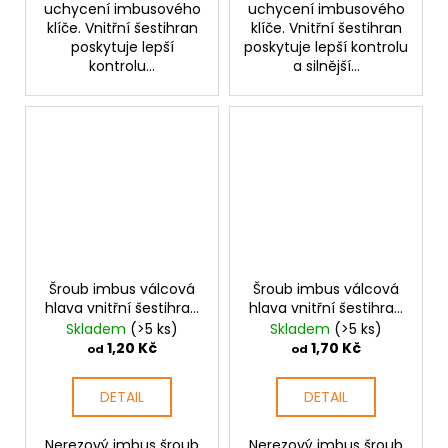
uchycení imbusového
uchycení imbusového
klíče. Vnitřní šestihran
klíče. Vnitřní šestihran
poskytuje lepší
poskytuje lepší kontrolu
kontrolu...
a silnější...
Šroub imbus válcová
Šroub imbus válcová
hlava vnitřní šestihran
hlava vnitřní šestihran
M5 nerez
M6 nerez
Skladem
(>5 ks)
Skladem
(>5 ks)
1,20 Kč
1,70 Kč
od
od
DETAIL
DETAIL
Nerezový imbus šroub
Nerezový imbus šroub