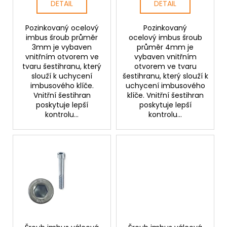
t
DETAIL
DETAIL
ů
Pozinkovaný ocelový
Pozinkovaný
imbus šroub průměr
ocelový imbus šroub
3mm je vybaven
průměr 4mm je
vnitřním otvorem ve
vybaven vnitřním
tvaru šestihranu, který
otvorem ve tvaru
slouží k uchycení
šestihranu, který slouží k
imbusového klíče.
uchycení imbusového
Vnitřní šestihran
klíče. Vnitřní šestihran
poskytuje lepší
poskytuje lepší
kontrolu...
kontrolu...