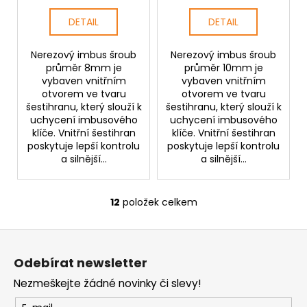
DETAIL
DETAIL
Nerezový imbus šroub
Nerezový imbus šroub
průměr 8mm je
průměr 10mm je
vybaven vnitřním
vybaven vnitřním
otvorem ve tvaru
otvorem ve tvaru
šestihranu, který slouží k
šestihranu, který slouží k
uchycení imbusového
uchycení imbusového
klíče. Vnitřní šestihran
klíče. Vnitřní šestihran
poskytuje lepší kontrolu
poskytuje lepší kontrolu
a silnější...
a silnější...
12
položek celkem
O
v
Z
l
á
á
Odebírat newsletter
d
p
a
Nezmeškejte žádné novinky či slevy!
a
c