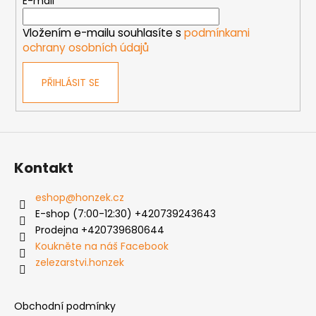
t
E-mail
í
í
p
Vložením e-mailu souhlasíte s
podmínkami
r
ochrany osobních údajů
v
k
PŘIHLÁSIT SE
y
v
ý
p
i
s
Kontakt
u
eshop
@
honzek.cz
E-shop (7:00-12:30) +420739243643
Prodejna +420739680644
Koukněte na náš Facebook
zelezarstvi.honzek
Obchodní podmínky