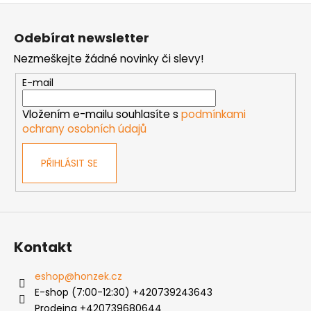
Z
á
Odebírat newsletter
p
Nezmeškejte žádné novinky či slevy!
a
t
E-mail
í
Vložením e-mailu souhlasíte s
podmínkami
ochrany osobních údajů
PŘIHLÁSIT SE
Kontakt
eshop
@
honzek.cz
E-shop (7:00-12:30) +420739243643
Prodejna +420739680644