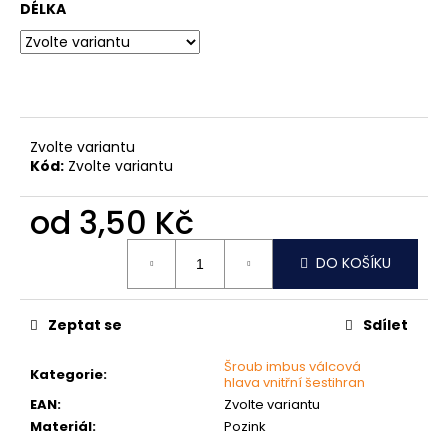
č
DÉLKA
u
j
e
m
e
Zvolte variantu
Kód:
Zvolte variantu
PODLOŽKA
PÉROVÁ
ČTVERCOVÁ
od
3,50 Kč
NEREZ
Měrná
0,10
DO KOŠÍKU
Kč
cena:
Zeptat se
Sdílet
Šroub imbus válcová
Kategorie
:
hlava vnitřní šestihran
EAN
:
Zvolte variantu
Materiál
:
Pozink