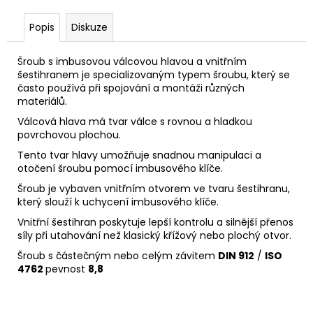
Popis
Diskuze
Š
roub s imbusovou válcovou hlavou a vnitřním
šestihranem je specializovaným typem šroubu, který se
často používá při spojování a montáži různých
materiálů.
Válcová hlava má tvar válce s rovnou a hladkou
povrchovou plochou.
Tento tvar hlavy umožňuje snadnou manipulaci a
otočení šroubu pomocí imbusového klíče.
Šroub je vybaven vnitřním otvorem ve tvaru šestihranu,
který slouží k uchycení imbusového klíče.
Vnitřní šestihran poskytuje lepší kontrolu a silnější přenos
síly při utahování než klasický křížový nebo plochý otvor.
Šroub s částečným nebo celým závitem
DIN 912
/
ISO
4762
pevnost
8,8