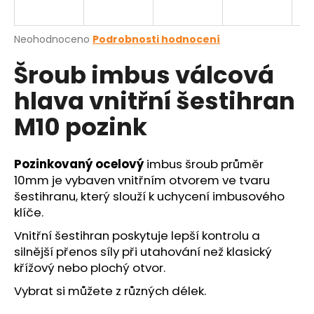
a
j
Průměrné
Neohodnoceno
Podrobnosti hodnocení
í
hodnocení
Šroub imbus válcová
produktu
t
je
?
hlava vnitřní šestihran
0,0
z
M10 pozink
5
hvězdiček.
Pozinkovaný
ocelový
imbus šroub průměr
HLEDAT
10mm je vybaven vnitřním otvorem ve tvaru
šestihranu,
který slouží k uchycení imbusového
klíče.
D
Vnitřní šestihran poskytuje lepší kontrolu a
o
silnější přenos síly při utahování než klasický
p
křížový nebo plochý otvor.
o
r
Vybrat si můžete z různých délek.
u