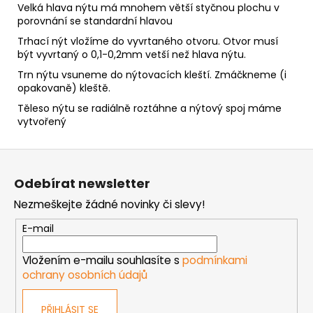
Velká hlava nýtu má mnohem větší styčnou plochu v
porovnání se standardní hlavou
Trhací nýt vložíme do vyvrtaného otvoru. Otvor musí
být vyvrtaný o 0,1-0,2mm vetší než hlava nýtu.
Trn nýtu vsuneme do nýtovacích kleští. Zmáčkneme (i
opakovaně) kleště.
Těleso nýtu se radiálně roztáhne a nýtový spoj máme
vytvořený
Z
á
Odebírat newsletter
p
Nezmeškejte žádné novinky či slevy!
a
t
E-mail
í
Vložením e-mailu souhlasíte s
podmínkami
ochrany osobních údajů
PŘIHLÁSIT SE