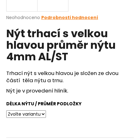
a
j
Průměrné
Neohodnoceno
Podrobnosti hodnocení
í
hodnocení
Nýt trhací s velkou
produktu
t
je
?
hlavou průměr nýtu
0,0
z
4mm AL/ST
5
hvězdiček.
Trhací nýt s velkou hlavou je složen ze dvou
HLEDAT
částí těla nýtu a trnu.
Nýt je v provedení hliník.
D
DÉLKA NÝTU / PRŮMĚR PODLOŽKY
o
p
o
r
u