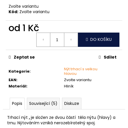
č
u
Zvolte variantu
Kód:
Zvolte variantu
j
e
od
1 Kč
m
e
Měrná
DO KOŠÍKU
cena:
MATICE
ŠESTIHRANNÁ
Zeptat se
Sdílet
PŘESNÁ
NEREZ
Nýt trhací s velkou
0,30
Kategorie
:
hlavou
Kč
EAN
:
Zvolte variantu
Materiál
:
Hliník
Popis
Související (5)
Diskuze
Trhací nýt
,
je složen ze dvou částí těla nýtu (hlavy) a
trnu. Nýtováním vzniká nerozebíratelný spoj.