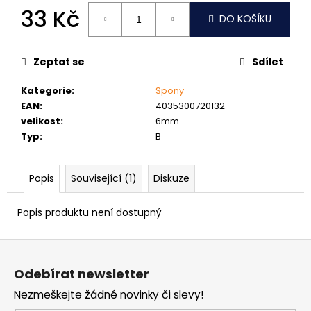
č
33 Kč
u
DO KOŠÍKU
j
Měrná
e
cena:
m
Zeptat se
Sdílet
e
Kategorie
:
Spony
EAN
:
4035300720132
MATICE
velikost
:
6mm
ŠESTIHRANNÁ
Typ
:
B
PŘESNÁ
NEREZ
0,30
Popis
Související (1)
Diskuze
Kč
Popis produktu není dostupný
Z
á
Odebírat newsletter
p
Nezmeškejte žádné novinky či slevy!
a