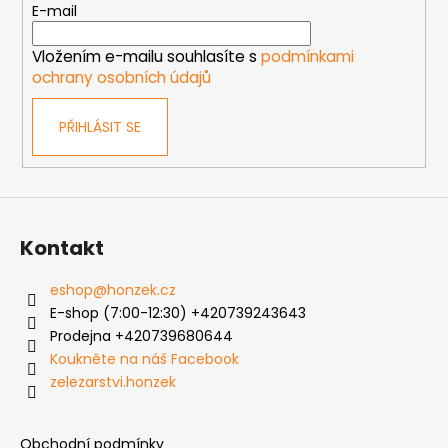
t
E-mail
í
Vložením e-mailu souhlasíte s
podmínkami
ochrany osobních údajů
PŘIHLÁSIT SE
Kontakt
eshop
@
honzek.cz
E-shop (7:00-12:30) +420739243643
Prodejna +420739680644
Koukněte na náš Facebook
zelezarstvi.honzek
Obchodní podmínky