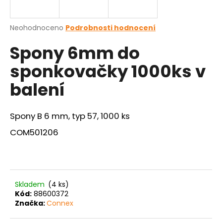
a
j
Průměrné
Neohodnoceno
Podrobnosti hodnocení
í
hodnocení
Spony 6mm do
produktu
t
je
?
sponkovačky 1000ks v
0,0
z
balení
5
hvězdiček.
Spony B 6 mm, typ 57, 1000 ks
HLEDAT
COM501206
D
o
p
Skladem
(4 ks)
o
Kód:
88600372
r
Značka:
Connex
u