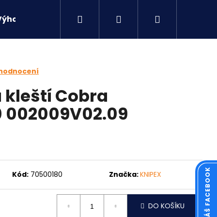
Hledat
Přihlášení
Nákupní
Výhodné sety
Kontakty
košík
 hodnocení
 kleští Cobra
0 002009V02.09
Kód:
70500180
Značka:
KNIPEX
Následující
DO KOŠÍKU