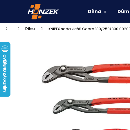
K
Přejít
na
o
Dílna
Dům
obsah
Zpět
Zpět
š
do
do
í
Domů
Dílna
KNIPEX sada kleští Cobra 180/250/300 002
k
obchodu
obchodu