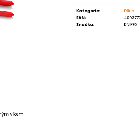
Měrná
MATICE ŠESTIHRANNÁ PRODLOUŽENÁ
PODLOŽKA PÉR
POZINK
cena:
0,10 Kč
Kategorie
:
Dílna
1,50 Kč
EAN
:
400377
Značka
:
KNIPEX
dným víkem