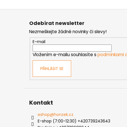
Z
á
Odebírat newsletter
p
Nezmeškejte žádné novinky či slevy!
a
t
E-mail
í
Vložením e-mailu souhlasíte s
podmínkami o
PŘIHLÁSIT SE
Kontakt
eshop
@
honzek.cz
E-shop (7:00-12:30) +420739243643