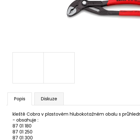
NÝT DUTÝ DVOJDÍLNÝ 3,5X10 NIKL
2 Kč
Popis
Diskuze
kleště Cobra v plastovém hlubokotažném obalu s průhle
- obsahuje :
87 01 180
87 01 250
87 01 300