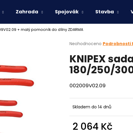
Zahrada
Spojovák
Stavba
009V02.09
+ malý pomocník do dílny ZDARMA
Co potřebujete najít?
Průměrné
Neohodnoceno
Podrobnosti
hodnocení
KNIPEX sada
produktu
HLEDAT
je
180/250/30
0,0
z
5
Doporučujeme
hvězdiček.
002009V02.09
Skladem do 14 dnů
2 064 Kč