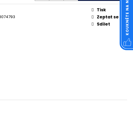
KOUKNĚTE NA NÁŠ FACEBOOK
OVÁ ČTVERCOVÁ NEREZ
Tisk
3074793
Zeptat se
Sdílet