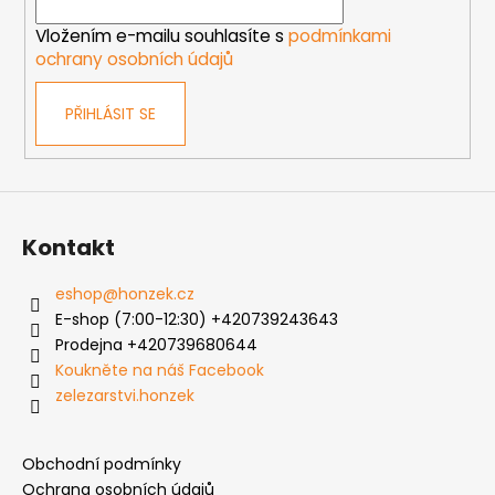
í
Vložením e-mailu souhlasíte s
podmínkami
ochrany osobních údajů
PŘIHLÁSIT SE
Kontakt
eshop
@
honzek.cz
E-shop (7:00-12:30) +420739243643
Prodejna +420739680644
Koukněte na náš Facebook
zelezarstvi.honzek
Obchodní podmínky
Ochrana osobních údajů