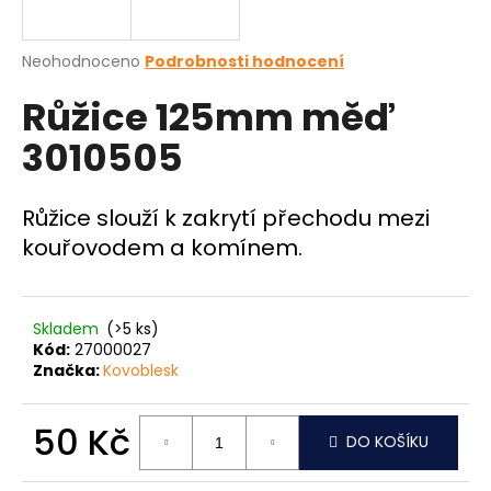
a
j
Průměrné
Neohodnoceno
Podrobnosti hodnocení
í
hodnocení
Růžice 125mm měď
produktu
t
je
?
3010505
0,0
z
5
hvězdiček.
Růžice slouží k zakrytí přechodu mezi
kouřovodem a komínem.
HLEDAT
Skladem
(>5 ks)
D
Kód:
27000027
o
Značka:
Kovoblesk
p
o
50 Kč
DO KOŠÍKU
r
u
Měrná
cena: