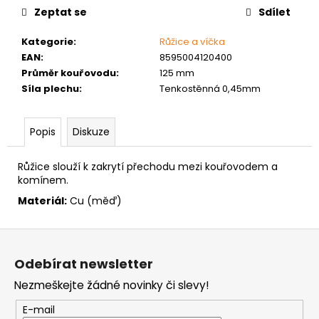
č
Zeptat se
Sdílet
u
j
Kategorie
:
Růžice a víčka
e
EAN
:
8595004120400
m
Průměr kouřovodu
:
125 mm
e
Síla plechu
:
Tenkostěnná 0,45mm
MATICE
Popis
Diskuze
ŠESTIHRANNÁ
PRODLOUŽENÁ
POZINK
Růžice slouží k zakrytí přechodu mezi kouřovodem a
1,50
komínem.
Kč
Materiál:
Cu (měď)
Z
á
Odebírat newsletter
p
Nezmeškejte žádné novinky či slevy!
a
t
E-mail