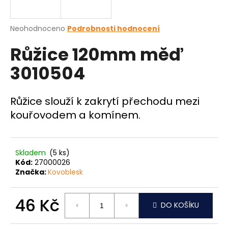
a
j
Průměrné
Neohodnoceno
Podrobnosti hodnocení
í
hodnocení
Růžice 120mm měď
produktu
t
je
?
3010504
0,0
z
5
hvězdiček.
Růžice slouží k zakrytí přechodu mezi
kouřovodem a komínem.
HLEDAT
Skladem
(5 ks)
D
Kód:
27000026
o
Značka:
Kovoblesk
p
o
46 Kč
DO KOŠÍKU
r
u
Měrná
cena: