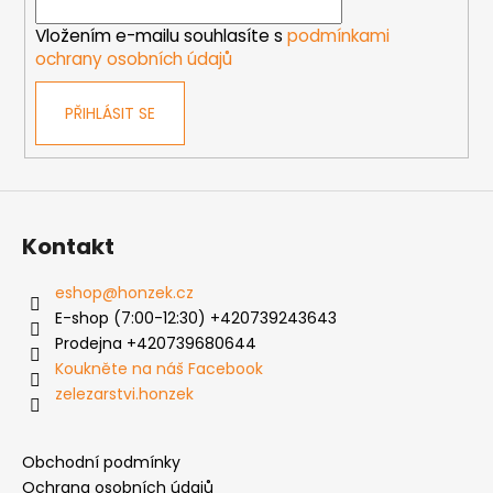
í
Vložením e-mailu souhlasíte s
podmínkami
ochrany osobních údajů
PŘIHLÁSIT SE
Kontakt
eshop
@
honzek.cz
E-shop (7:00-12:30) +420739243643
Prodejna +420739680644
Koukněte na náš Facebook
zelezarstvi.honzek
Obchodní podmínky
Ochrana osobních údajů