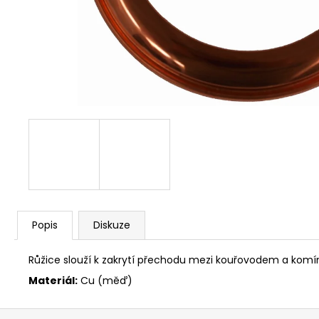
NÝT DUTÝ DVOJDÍLNÝ 3,5X10 NIKL
2 Kč
Popis
Diskuze
Růžice slouží k zakrytí přechodu mezi kouřovodem a kom
Materiál:
Cu (měď)
Z