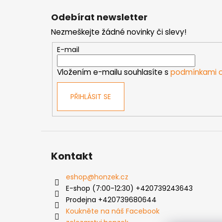
á
Odebírat newsletter
p
Nezmeškejte žádné novinky či slevy!
a
t
E-mail
í
Vložením e-mailu souhlasíte s
podmínkami o
PŘIHLÁSIT SE
Kontakt
eshop
@
honzek.cz
E-shop (7:00-12:30) +420739243643
Prodejna +420739680644
Koukněte na náš Facebook