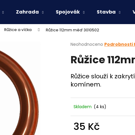
Zahrada
Spojovák
Stavba
Růžice a víčka
Růžice 112mm měď 3010502
Co potřebujete najít?
Průměrné
Neohodnoceno
Podrobnosti
hodnocení
Růžice 112
produktu
HLEDAT
je
0,0
z
Růžice slouží k zakr
5
Doporučujeme
komínem.
hvězdiček.
Skladem
(4 ks)
35 Kč
Měrná