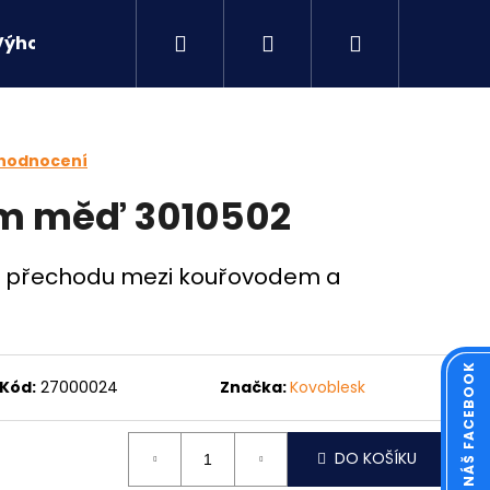
Hledat
Přihlášení
Nákupní
Výhodné sety
Kontakty
košík
 hodnocení
mm měď 3010502
ytí přechodu mezi kouřovodem a
KOUKNĚTE NA NÁŠ FACEBOOK
Kód:
27000024
Značka:
Kovoblesk
Následující
DO KOŠÍKU