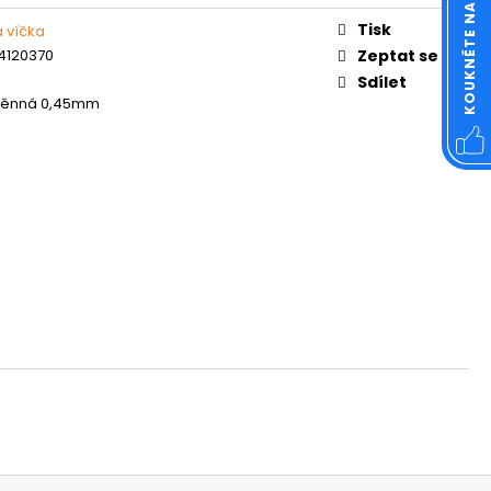
OVÁ ČTVERCOVÁ NEREZ
Tisk
a víčka
4120370
Zeptat se
Sdílet
těnná 0,45mm