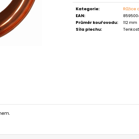
MATICE ŠESTIHRANNÁ PRODLOUŽENÁ
PODLOŽKA PÉR
cena:
POZINK
Kategorie
:
Růžice 
0,10 Kč
1,50 Kč
EAN
:
859500
Průměr kouřovodu
:
112 mm
Síla plechu
:
Tenkos
ínem.