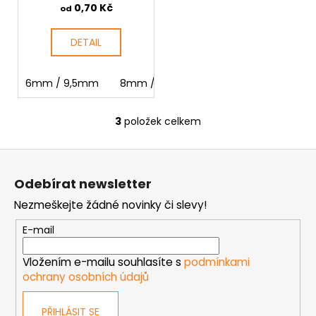
0,70 Kč
od
DETAIL
6mm / 9,5mm
8mm / 9,5mm
3
položek celkem
O
v
Z
l
á
á
Odebírat newsletter
d
p
a
Nezmeškejte žádné novinky či slevy!
a
c
t
E-mail
í
í
p
Vložením e-mailu souhlasíte s
podmínkami
r
ochrany osobních údajů
v
k
PŘIHLÁSIT SE
y