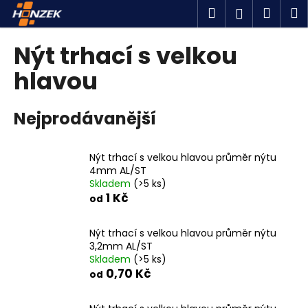
K
Přejít
Hledat
Náku
M
Přihlášen
na
o
obsah
Zpět
Zpět
košík
š
Nýt trhací s velkou
í
C
hlavou
k
o
p
Nejprodávanější
o
t
Nýt trhací s velkou hlavou průměr nýtu
ř
4mm AL/ST
e
Skladem
(>5 ks)
b
1 Kč
od
u
j
Nýt trhací s velkou hlavou průměr nýtu
3,2mm AL/ST
e
Skladem
(>5 ks)
t
0,70 Kč
od
e
n