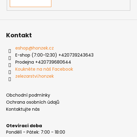
v
ý
p
i
s
Kontakt
u
eshop
@
honzek.cz
E-shop (7:00-12:30) +420739243643
Prodejna +420739680644
Koukněte na náš Facebook
zelezarstvi.honzek
Obchodní podmínky
Ochrana osobních údajů
Kontaktujte nás
Otevírací doba
Pondělí - Pátek: 7:00 - 18:00