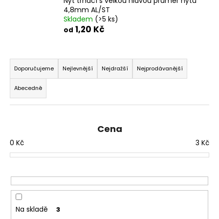
Nýt trhací s velkou hlavou průměr nýtu
a
4,8mm AL/ST
Skladem
(>5 ks)
j
1,20 Kč
od
í
t
Ř
?
a
Doporučujeme
Nejlevnější
Nejdražší
Nejprodávanější
z
Abecedně
e
n
HLEDAT
í
Cena
p
0
Kč
3
Kč
r
D
o
o
d
p
u
o
k
r
t
u
Na skladě
3