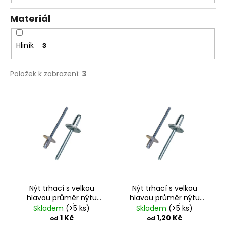
č
ů
u
Materiál
j
e
m
Hliník
3
e
Položek k zobrazení:
3
PODLOŽKA
PÉROVÁ
V
ČTVERCOVÁ
ý
NEREZ
p
0,10
Kč
i
s
p
r
o
Nýt trhací s velkou
Nýt trhací s velkou
hlavou průměr nýtu
hlavou průměr nýtu
d
4mm AL/ST
4,8mm AL/ST
Skladem
(>5 ks)
Skladem
(>5 ks)
u
1 Kč
1,20 Kč
od
od