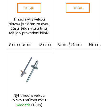
k
t
DETAIL
DETAIL
ů
Trhací nýt s velkou
hlavou je složen ze dvou
částí těla nýtu a trnu.
Nýt je v provedení hliník.
8mm / 12mm
10mm / 12mm
10mm / 14mm
14mm / 12mm
14mm / 1
16
Nýt trhací s velkou
hlavou průměr nýtu
3,2mm AL/ST
Skladem
(>5 ks)