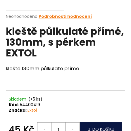
a
j
Průměrné
Neohodnoceno
Podrobnosti hodnocení
í
hodnocení
kleště půlkulaté přímé,
produktu
t
je
?
130mm, s pérkem
0,0
z
EXTOL
5
hvězdiček.
kleště 130mm půlkulaté přímé
HLEDAT
D
o
Skladem
(>5 ks)
Kód:
54400419
p
Značka:
Extol
o
r
u
45 Kč
DO KOŠÍKU