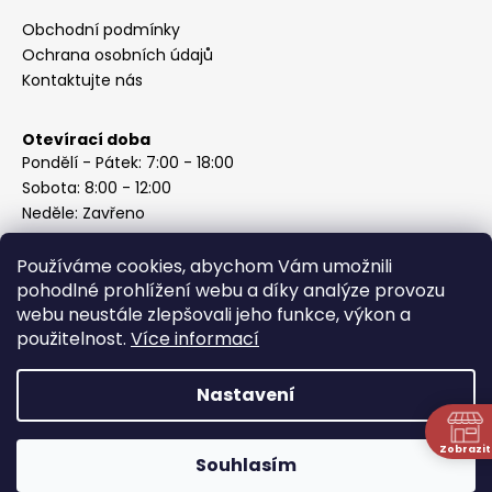
Obchodní podmínky
Ochrana osobních údajů
Kontaktujte nás
Otevírací doba
Pondělí - Pátek: 7:00 - 18:00
Sobota: 8:00 - 12:00
Neděle: Zavřeno
Používáme cookies, abychom Vám umožnili
pohodlné prohlížení webu a díky analýze provozu
webu neustále zlepšovali jeho funkce, výkon a
Instagram
použitelnost.
Více informací
Nastavení
Vytvořil Shoptet
Copyright 2026
ABC Železářství Honzek
. Všechna práva
Zobrazit
Souhlasím
vyhrazena.
N