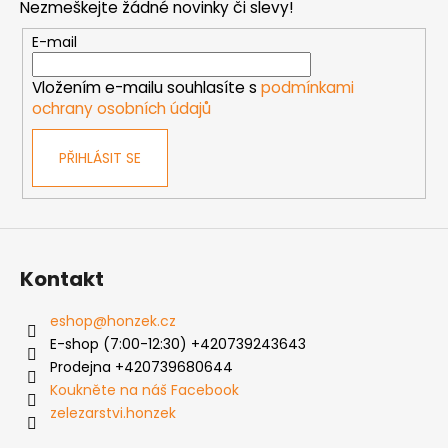
Nezmeškejte žádné novinky či slevy!
a
t
E-mail
í
Vložením e-mailu souhlasíte s
podmínkami
ochrany osobních údajů
PŘIHLÁSIT SE
Kontakt
eshop
@
honzek.cz
E-shop (7:00-12:30) +420739243643
Prodejna +420739680644
Koukněte na náš Facebook
zelezarstvi.honzek