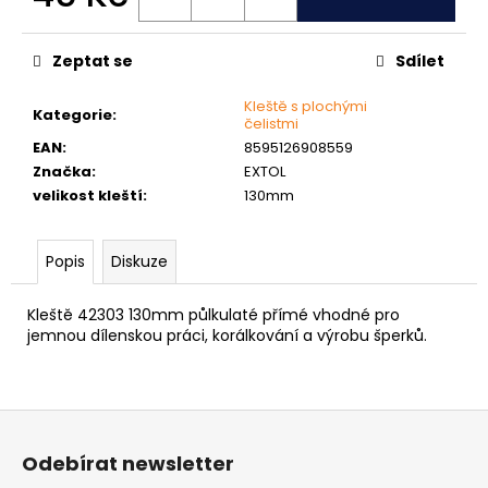
č
Měrná
u
cena:
j
Zeptat se
Sdílet
e
m
Kleště s plochými
Kategorie
:
e
čelistmi
EAN
:
8595126908559
Značka
:
EXTOL
MATICE
velikost kleští
:
130mm
ŠESTIHRANNÁ
PŘESNÁ
POZINK
Popis
Diskuze
0,10
Kč
Kleště 42303 130mm půlkulaté přímé vhodné pro
jemnou dílenskou práci, korálkování a výrobu šperků.
Z
á
Odebírat newsletter
p