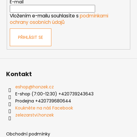
t
E-mail
í
í
p
Vložením e-mailu souhlasíte s
podmínkami
r
ochrany osobních údajů
v
k
PŘIHLÁSIT SE
y
v
ý
p
i
s
Kontakt
u
eshop
@
honzek.cz
E-shop (7:00-12:30) +420739243643
Prodejna +420739680644
Koukněte na náš Facebook
zelezarstvi.honzek
Obchodní podmínky