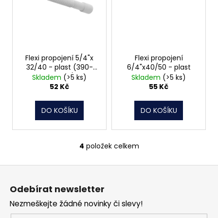
Flexi propojení 5/4"x
Flexi propojení
32/40 - plast (390-
6/4"x40/50 - plast
830mm)
Skladem
(>5 ks)
Skladem
(>5 ks)
52 Kč
55 Kč
DO KOŠÍKU
DO KOŠÍKU
4
položek celkem
O
v
Z
l
á
á
Odebírat newsletter
d
p
a
Nezmeškejte žádné novinky či slevy!
a
c