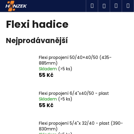
K
Přejít
Hledat
Náku
M
Přihlášen
na
o
obsah
Zpět
Zpět
košík
š
Flexi hadice
í
C
k
Nejprodávanější
o
p
o
Flexi propojení 50/40×40/50 (435-
t
885mm)
Skladem
(>5 ks)
ř
55 Kč
e
b
u
Flexi propojení 6/4"x40/50 - plast
Skladem
(>5 ks)
j
55 Kč
e
t
Flexi propojení 5/4"x 32/40 - plast (390-
e
830mm)
n