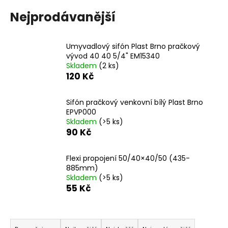
a
Nejprodávanější
j
í
Umyvadlový sifón Plast Brno pračkový
t
vývod 40 40 5/4" EM15340
?
Skladem
(2 ks)
120 Kč
Sifón pračkový venkovní bílý Plast Brno
EPVP000
HLEDAT
Skladem
(>5 ks)
90 Kč
Flexi propojení 50/40×40/50 (435-
D
885mm)
o
Skladem
(>5 ks)
p
55 Kč
o
r
Ř
u