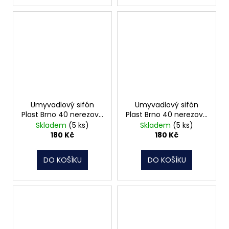
Umyvadlový sifón
Umyvadlový sifón
Plast Brno 40 nerezová
Plast Brno 40 nerezová
miska zátka EU0N342
miska, pračkový vývod,
Skladem
(5 ks)
Skladem
(5 ks)
zátka EU1N342
180 Kč
180 Kč
DO KOŠÍKU
DO KOŠÍKU