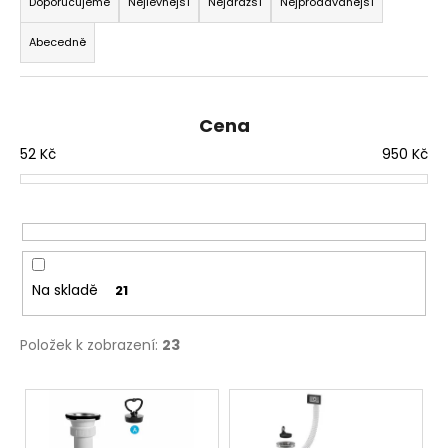
č
a
Doporučujeme
Nejlevnější
Nejdražší
Nejprodávanější
u
z
j
Abecedně
e
e
n
m
í
e
Cena
p
52
Kč
950
Kč
r
NÝT
o
DUTÝ
DVOJDÍLNÝ
d
3,5X10
u
NIKL
k
2
Kč
t
Na skladě
21
ů
Položek k zobrazení:
23
V
ý
p