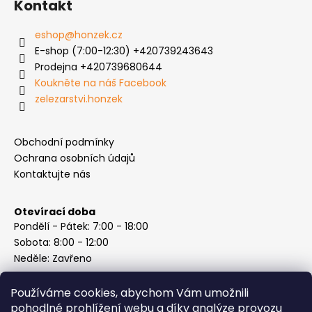
s
Kontakt
u
eshop
@
honzek.cz
E-shop (7:00-12:30) +420739243643
Prodejna +420739680644
Koukněte na náš Facebook
zelezarstvi.honzek
Obchodní podmínky
Ochrana osobních údajů
Kontaktujte nás
Otevírací doba
Pondělí - Pátek: 7:00 - 18:00
Sobota: 8:00 - 12:00
Neděle: Zavřeno
Používáme cookies, abychom Vám umožnili
pohodlné prohlížení webu a díky analýze provozu