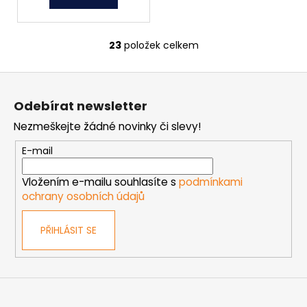
23
položek celkem
O
v
Z
l
á
á
Odebírat newsletter
d
p
a
Nezmeškejte žádné novinky či slevy!
a
c
t
E-mail
í
í
p
Vložením e-mailu souhlasíte s
podmínkami
r
ochrany osobních údajů
v
k
PŘIHLÁSIT SE
y
v
ý
p
i