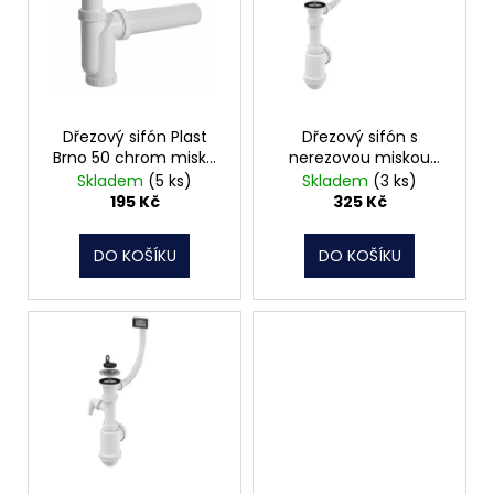
i
s
p
r
o
Dřezový sifón Plast
Dřezový sifón s
Brno 50 chrom miska
nerezovou miskou
d
ED00450
DN70 a flexi přepadem
Skladem
(5 ks)
Skladem
(3 ks)
u
195 Kč
325 Kč
k
t
DO KOŠÍKU
DO KOŠÍKU
ů