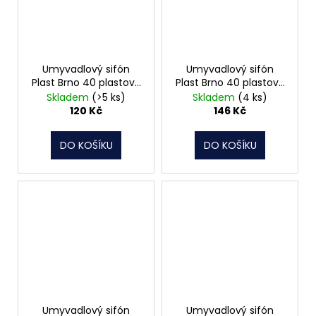
Umyvadlový sifón
Umyvadlový sifón
Plast Brno 40 plastová
Plast Brno 40 plastová
miska zátka EU0P342
miska, pračkový vývod,
Skladem
(>5 ks)
Skladem
(4 ks)
zátka EU1P342
120 Kč
146 Kč
DO KOŠÍKU
DO KOŠÍKU
Umyvadlový sifón
Umyvadlový sifón