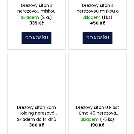
Dřezový sifón s
Dřezový sifón s
nerezovou miskou
nerezovou miskou o
DN70 a flexi přepadem
průměru 115mm
Skladem
(2 ks)
Skladem
(1 ks)
a přípojkou
335 Kč
450 Kč
DO KOŠÍKU
DO KOŠÍKU
Dřezový sifón Sam
Dřezový sifón U Plast
Holding nerezová
Brno 40 nerezová
miska, pračkový vývod,
miska, pračkový vývod,
Skladem do 14 dnů
Skladem
(>5 ks)
T-707 DN50/DN40
ED30440
300 Kč
190 Kč