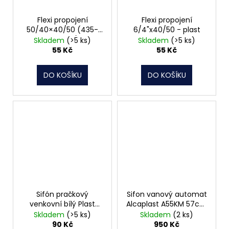
Flexi propojení
Flexi propojení
50/40×40/50 (435-
6/4"x40/50 - plast
885mm)
Skladem
(>5 ks)
Skladem
(>5 ks)
55 Kč
55 Kč
DO KOŠÍKU
DO KOŠÍKU
Sifón pračkový
Sifon vanový automat
venkovní bílý Plast
Alcaplast A55KM 57cm
Brno EPVP000
kov
Skladem
(>5 ks)
Skladem
(2 ks)
90 Kč
950 Kč