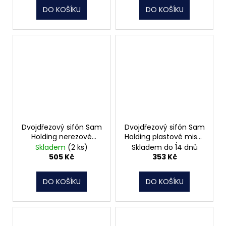
DO KOŠÍKU
DO KOŠÍKU
Dvojdřezový sifón Sam
Dvojdřezový sifón Sam
Holding nerezové
Holding plastové misky
misky T-724
T-723 DN50/DN40
Skladem
(2 ks)
Skladem do 14 dnů
DN50/DN40 620984
505 Kč
353 Kč
DO KOŠÍKU
DO KOŠÍKU