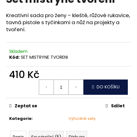
je
a
0,0
z
j
Kreativní sada pro ženy – kleště, růžové rukavice,
5
tavná pistole s tyčinkami a nůž na projekty a
í
hvězdiček.
tvoření.
t
?
Skladem
Kód:
SET MISTRYNE TVORENI
410 Kč
HLEDAT
Měrná
DO KOŠÍKU
cena:
D
o
Zeptat se
Sdílet
p
o
Kategorie
:
Výhodné sety
r
u
Popis
Související (5)
Diskuze