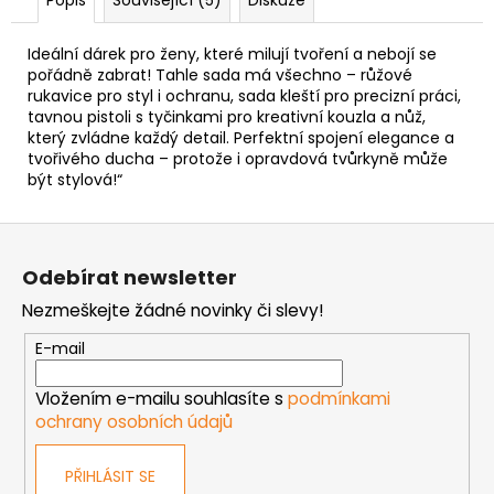
č
u
j
Ideální dárek pro ženy, které milují tvoření a nebojí se
e
pořádně zabrat! Tahle sada má všechno – růžové
rukavice pro styl i ochranu, sada kleští pro precizní práci,
m
tavnou pistoli s tyčinkami pro kreativní kouzla a nůž,
e
který zvládne každý detail. Perfektní spojení elegance a
tvořivého ducha – protože i opravdová tvůrkyně může
být stylová!“
NÝT
TRHACÍ
S
Z
VELKOU
á
HLAVOU
Odebírat newsletter
PRŮMĚR
p
NÝTU
Nezmeškejte žádné novinky či slevy!
a
4MM
AL/ST
t
E-mail
1
í
Kč
Vložením e-mailu souhlasíte s
podmínkami
ochrany osobních údajů
PŘIHLÁSIT SE