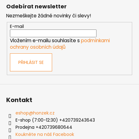
á
Odebírat newsletter
p
Nezmeškejte žádné novinky či slevy!
a
t
E-mail
í
Vložením e-mailu souhlasíte s
podmínkami
ochrany osobních údajů
PŘIHLÁSIT SE
Kontakt
eshop
@
honzek.cz
E-shop (7:00-12:30) +420739243643
Prodejna +420739680644
Koukněte na náš Facebook