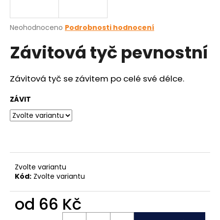
a
j
Průměrné
Neohodnoceno
Podrobnosti hodnocení
í
hodnocení
Závitová tyč pevnostní
produktu
t
je
?
0,0
z
Závitová tyč se závitem po celé své délce.
5
hvězdiček.
ZÁVIT
HLEDAT
D
o
Zvolte variantu
Kód:
Zvolte variantu
p
o
od
66 Kč
r
u
Měrná