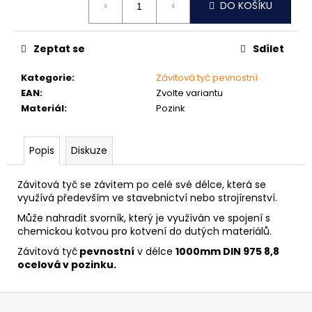
č
DO KOŠÍKU
cena:
u
j
e
Zeptat se
Sdílet
m
e
Kategorie
:
Závitová tyč pevnostní
EAN
:
Zvolte variantu
Materiál
:
Pozink
NÝT
TRHACÍ
PRŮMĚR
Popis
Diskuze
NÝTU
6MM
AL/ST
Závitová tyč se závitem po celé své délce, která se
1,50
využívá především ve stavebnictví nebo strojírenství.
Kč
Může nahradit svorník, který je využíván ve spojení s
chemickou kotvou pro kotvení do dutých materiálů.
Závitová tyč
pevnostní
v délce
1000mm DIN 975 8,8
ocelová v pozinku.
Z