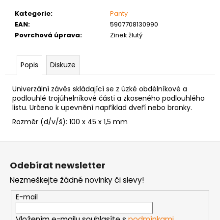
č
u
Kategorie
:
Panty
j
EAN
:
5907708130990
e
Povrchová úprava
:
Zinek žlutý
m
e
Popis
Diskuze
ŠROUB
Univerzální závěs skládající se z úzké obdélníkové a
DO
podlouhlé trojúhelníkové části a zkoseného podlouhlého
KOVU
listu. Určeno k upevnění například dveří nebo branky.
SAMOVRTNÝ
TEX
Rozměr (d/v/š): 100 x 45 x 1,5 mm
ŠESTIHRANNÁ
HLAVA
5,5
Z
MM
á
1
Odebírat newsletter
p
Kč
Nezmeškejte žádné novinky či slevy!
a
t
E-mail
í
Vložením e-mailu souhlasíte s
podmínkami