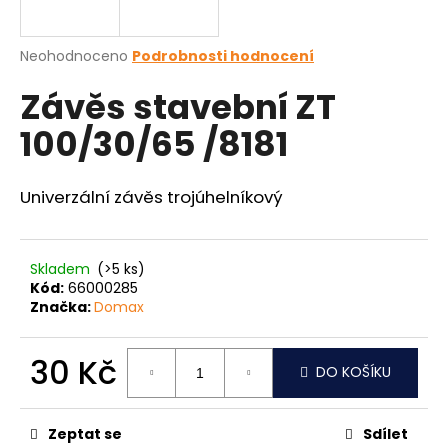
a
j
Průměrné
Neohodnoceno
Podrobnosti hodnocení
í
hodnocení
Závěs stavební ZT
produktu
t
je
?
100/30/65 /8181
0,0
z
5
hvězdiček.
Univerzální závěs trojúhelníkový
HLEDAT
Skladem
(>5 ks)
Kód:
66000285
Značka:
Domax
D
o
p
30 Kč
DO KOŠÍKU
o
Měrná
r
cena:
u
Zeptat se
Sdílet