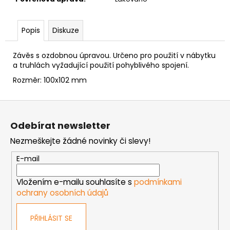
č
u
j
Popis
Diskuze
e
m
Závěs s ozdobnou úpravou. Určeno pro použití v nábytku
e
a truhlách vyžadující použití pohyblivého spojení.
Rozměr: 100x102 mm
NÝT
DUTÝ
Z
DVOJDÍLNÝ
3,5X10
á
NIKL
Odebírat newsletter
p
2
Nezmeškejte žádné novinky či slevy!
a
Kč
t
E-mail
í
Vložením e-mailu souhlasíte s
podmínkami
ochrany osobních údajů
PŘIHLÁSIT SE