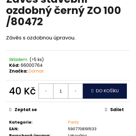
je
a
ozdobný černý ZO 100
0,0
z
j
/80472
5
í
hvězdiček.
t
Závěs s ozdobnou úpravou.
?
Skladem
(>5 ks)
Kód:
66000764
HLEDAT
Značka:
Domax
40 Kč
DO KOŠÍKU
D
Měrná
o
cena:
p
Zeptat se
Sdílet
o
Kategorie
:
Panty
r
EAN
:
5907708191533
u
Povrchová úprava
:
Lakováno