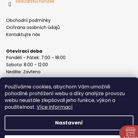
zelezarstvi.honzek
Obchodní podmínky
Ochrana osobních údajů
Kontaktujte nás
Otevírací doba
Pondělí - Pátek: 7:00 - 18:00
Sobota: 8:00 - 12:00
Neděle: Zavřeno
Používáme cookies, abychom Vám umožnili
pohodlné prohlížení webu a díky analýze provozu
webu neustále zlepšovali jeho funkce, výkon a
Instagram
použitelnost.
Více informací
Nastavení
Vytvořil Shoptet
Copyright 2026
ABC Železářství Honzek
. Všechna práva
Zobrazit