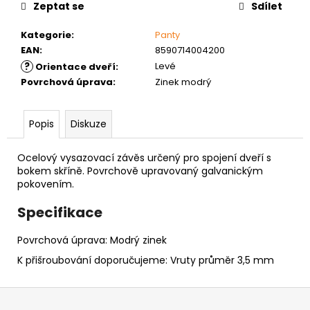
č
Zeptat se
Sdílet
u
j
Kategorie
:
Panty
e
EAN
:
8590714004200
m
?
Levé
Orientace dveří
:
e
Povrchová úprava
:
Zinek modrý
NÝT
Popis
Diskuze
TRHACÍ
S
VELKOU
Ocelový vysazovací závěs určený pro spojení dveří s
HLAVOU
bokem skříně. Povrchově upravovaný galvanickým
PRŮMĚR
pokovením.
NÝTU
4MM
Specifikace
AL/ST
1
Povrchová úprava: Modrý zinek
Kč
K přišroubování doporučujeme: Vruty průměr 3,5 mm
Z