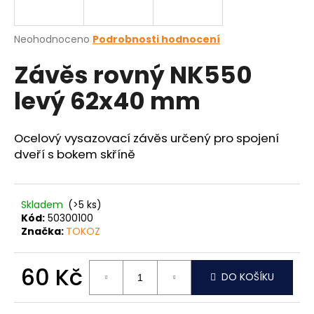
a
j
Průměrné
Neohodnoceno
Podrobnosti hodnocení
í
hodnocení
Závěs rovný NK550
produktu
t
je
?
levý 62x40 mm
0,0
z
5
hvězdiček.
Ocelový vysazovací závěs určený pro spojení
dveří s bokem skříně
HLEDAT
Skladem
(>5 ks)
Kód:
50300100
D
Značka:
TOKOZ
o
p
o
60 Kč
DO KOŠÍKU
r
Měrná
u
cena: