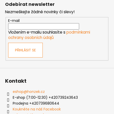
á
Odebírat newsletter
p
Nezmeškejte žádné novinky či slevy!
a
t
E-mail
í
Vložením e-mailu souhlasíte s
podmínkami
ochrany osobních údajů
PŘIHLÁSIT SE
Kontakt
eshop
@
honzek.cz
E-shop (7:00-12:30) +420739243643
Prodejna +420739680644
Koukněte na náš Facebook