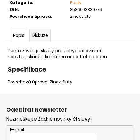
č
Kategorie
:
Panty
u
EAN
:
8586003839776
j
Povrchová úprava
:
Zinek žlutý
e
m
e
Popis
Diskuze
Tento závěs je skvělý pro uchycení dvířek u
NÝT
nábytku,
skříněk, králíkáren nebo třeba beden.
DUTÝ
DVOJDÍLNÝ
Specifikace
3,5X10
NIKL
Povrchová úprava: Zinek žlutý
2
Kč
Z
á
Odebírat newsletter
p
Nezmeškejte žádné novinky či slevy!
a
t
E-mail
í