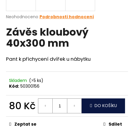
a
j
Průměrné
Neohodnoceno
Podrobnosti hodnocení
í
hodnocení
Závěs kloubový
produktu
t
je
?
40x300 mm
0,0
z
5
hvězdiček.
Pant k přichycení dvířek u nábytku
HLEDAT
Skladem
(>5 ks)
Kód:
50300156
D
o
80 Kč
DO KOŠÍKU
p
Měrná
o
cena:
r
Zeptat se
Sdílet
u