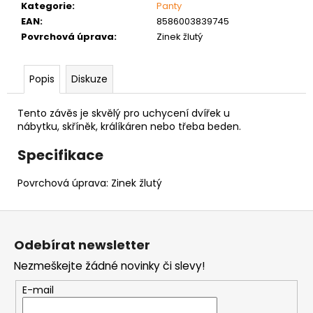
č
Kategorie
:
Panty
u
EAN
:
8586003839745
j
Povrchová úprava
:
Zinek žlutý
e
m
e
Popis
Diskuze
Tento závěs je skvělý pro uchycení dvířek u
VRUT
nábytku,
skříněk, králíkáren nebo třeba beden.
ZAPUŠTĚNÁ
HLAVA
Specifikace
PRŮMĚR
6MM
Povrchová úprava: Zinek žlutý
0,60
Kč
Z
á
Odebírat newsletter
p
Nezmeškejte žádné novinky či slevy!
a
t
E-mail
í