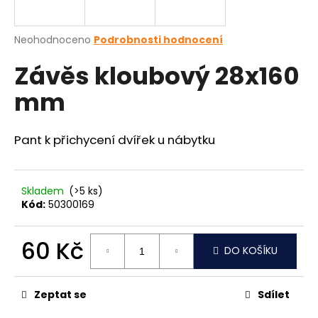
a
j
Průměrné
Neohodnoceno
Podrobnosti hodnocení
í
hodnocení
Závěs kloubový 28x160
produktu
t
je
?
mm
0,0
z
5
hvězdiček.
Pant k přichycení dvířek u nábytku
HLEDAT
Skladem
(>5 ks)
Kód:
50300169
D
o
60 Kč
DO KOŠÍKU
p
Měrná
o
cena:
r
Zeptat se
Sdílet
u