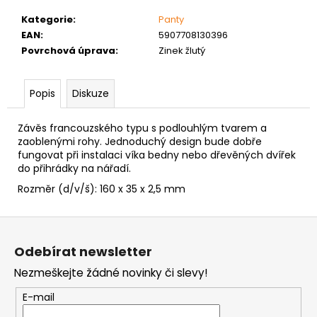
č
u
Kategorie
:
Panty
j
EAN
:
5907708130396
e
Povrchová úprava
:
Zinek žlutý
m
e
Popis
Diskuze
VRUT
Závěs francouzského typu s podlouhlým tvarem a
ZAPUŠTĚNÁ
zaoblenými rohy. Jednoduchý design bude dobře
HLAVA
fungovat při instalaci víka bedny nebo dřevěných dvířek
PRŮMĚR
do přihrádky na nářadí.
6MM
0,60
Rozměr (d/v/š): 160 x 35 x 2,5 mm
Kč
Z
á
Odebírat newsletter
p
Nezmeškejte žádné novinky či slevy!
a
t
E-mail