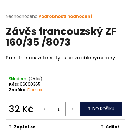
a
j
Průměrné
Neohodnoceno
Podrobnosti hodnocení
í
hodnocení
Závěs francouzský ZF
produktu
t
je
?
160/35 /8073
0,0
z
5
hvězdiček.
Pant francouzského typu se zaoblenými rohy.
HLEDAT
Skladem
(>5 ks)
Kód:
66000365
Značka:
Domax
D
o
p
32 Kč
DO KOŠÍKU
o
Měrná
r
cena:
u
Zeptat se
Sdílet