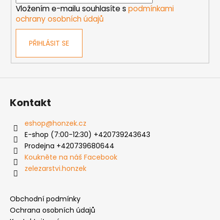
í
Vložením e-mailu souhlasíte s
podmínkami
ochrany osobních údajů
PŘIHLÁSIT SE
Kontakt
eshop
@
honzek.cz
E-shop (7:00-12:30) +420739243643
Prodejna +420739680644
Koukněte na náš Facebook
zelezarstvi.honzek
Obchodní podmínky
Ochrana osobních údajů