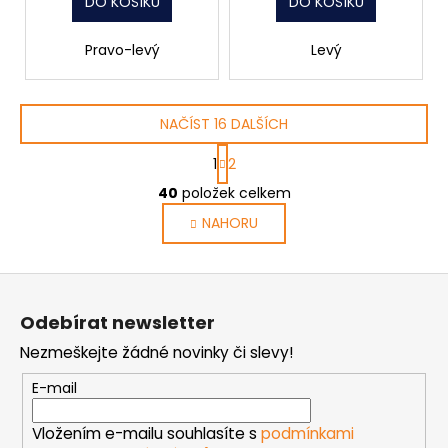
DO KOŠÍKU
DO KOŠÍKU
Pravo-levý
Levý
NAČÍST 16 DALŠÍCH
S
1
2
t
O
r
40
položek celkem
v
á
NAHORU
l
n
k
á
o
d
Z
v
a
á
á
c
Odebírat newsletter
n
p
í
í
Nezmeškejte žádné novinky či slevy!
p
a
r
t
E-mail
v
í
k
Vložením e-mailu souhlasíte s
podmínkami
y