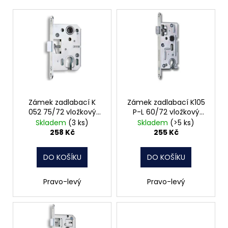
V
ý
p
i
s
p
r
o
Zámek zadlabací K
Zámek zadlabací K105
052 75/72 vložkový
P-L 60/72 vložkový
d
čelo 20mm Hobes
čelo 20mm Hobes
Skladem
(3 ks)
Skladem
(>5 ks)
u
258 Kč
255 Kč
k
t
DO KOŠÍKU
DO KOŠÍKU
ů
Pravo-levý
Pravo-levý