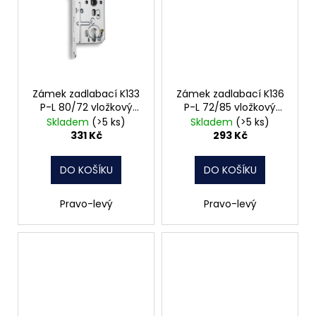
Zámek zadlabací K133
Zámek zadlabací K136
P-L 80/72 vložkový
P-L 72/85 vložkový
čelo 20mm Hobes
čelo 20mm Hobes
Skladem
(>5 ks)
Skladem
(>5 ks)
331 Kč
293 Kč
DO KOŠÍKU
DO KOŠÍKU
Pravo-levý
Pravo-levý