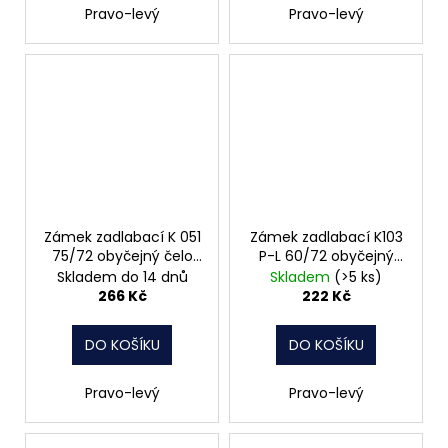
Pravo-levý
Pravo-levý
Zámek zadlabací K 051
Zámek zadlabací K103
75/72 obyčejný čelo
P-L 60/72 obyčejný
20mm Hobes
čelo 20mm Hobes
Skladem do 14 dnů
Skladem
(>5 ks)
266 Kč
222 Kč
DO KOŠÍKU
DO KOŠÍKU
Pravo-levý
Pravo-levý