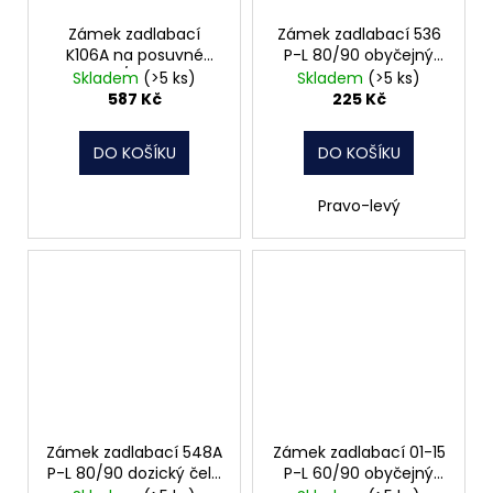
Zámek zadlabací
Zámek zadlabací 536
K106A na posuvné
P-L 80/90 obyčejný
dveře 60/72 vložkový
čelo 22mm Hobes
Skladem
(>5 ks)
Skladem
(>5 ks)
čelo 20mm Hobes
587 Kč
225 Kč
DO KOŠÍKU
DO KOŠÍKU
Pravo-levý
Zámek zadlabací 548A
Zámek zadlabací 01-15
P-L 80/90 dozický čelo
P-L 60/90 obyčejný