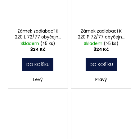
Zámek zadlabací K
Zámek zadlabací K
220 L 72/77 obyčejný
220 P 72/77 obyčejný
čelo 20mm Hobes
čelo 20mm
Skladem
(>5 ks)
Skladem
(>5 ks)
324 Kč
324 Kč
DO KOŠÍKU
DO KOŠÍKU
Levý
Pravý