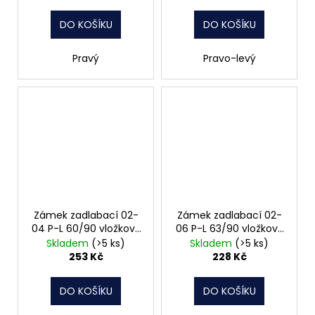
DO KOŠÍKU
DO KOŠÍKU
Pravý
Pravo-levý
Zámek zadlabací 02-
Zámek zadlabací 02-
04 P-L 60/90 vložkový
06 P-L 63/90 vložkový
čelo 20mm Hobes
čelo 20 osová
Skladem
(>5 ks)
Skladem
(>5 ks)
vzdálenost 45mm
253 Kč
228 Kč
Hobes
DO KOŠÍKU
DO KOŠÍKU