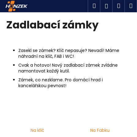
K
Přejít
Hledat
Náku
M
Přihlášen
na
o
obsah
Zpět
Zpět
košík
š
Zadlabací zámky
í
C
k
o
p
Zasekl se zámek? Klíč nepasuje? Nevadí! Máme
o
náhradní na klíč, FAB i WC!
t
Cvak a hotovo! Nový zadlabací zámek zvládne
namontovat každý kutil.
ř
e
Zámek, co nezklame. Pro domácí hrad i
kancelářskou pevnost!
b
u
j
e
t
e
Na klíč
Na Fabku
n