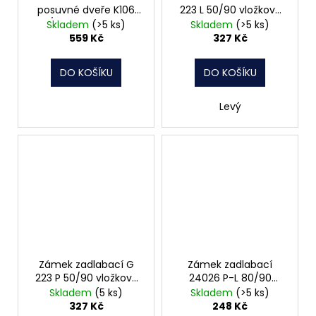
posuvné dveře K106
223 L 50/90 vložkový
60/72 obyčejný čelo
čelo 20mm Hobes
Skladem
(>5 ks)
Skladem
(>5 ks)
20mm Hobes
559 Kč
327 Kč
DO KOŠÍKU
DO KOŠÍKU
Levý
Zámek zadlabací G
Zámek zadlabací
223 P 50/90 vložkový
24026 P-L 80/90
čelo 20mm Hobes
vložkový čelo 22mm
Skladem
(5 ks)
Skladem
(>5 ks)
Hobes
327 Kč
248 Kč