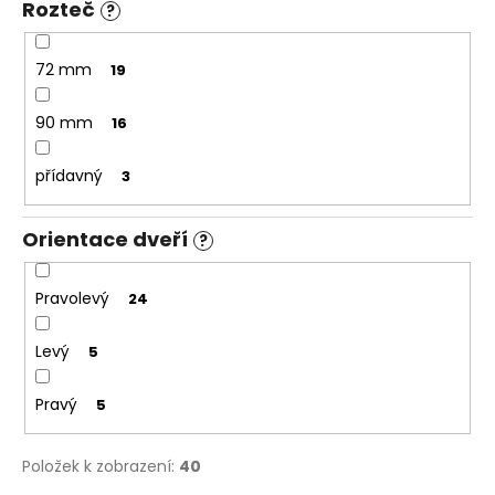
Rozteč
?
72 mm
19
90 mm
16
přídavný
3
Orientace dveří
?
Pravolevý
24
Levý
5
Pravý
5
Položek k zobrazení:
40