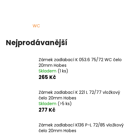
a
j
í
WC
t
?
Nejprodávanější
Zámek zadlabací K 053.6 75/72 WC čelo
20mm Hobes
HLEDAT
Skladem
(1 ks)
265 Kč
Zámek zadlabací K 221 L 72/77 vložkový
D
čelo 20mm Hobes
o
Skladem
(>5 ks)
p
277 Kč
o
r
Zámek zadlabací K136 P-L 72/85 vložkový
u
čelo 20mm Hobes