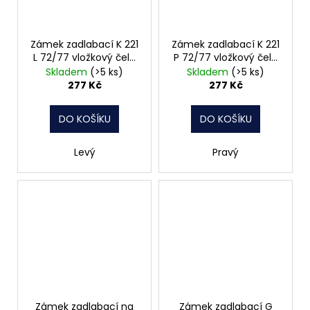
Zámek zadlabací K 221
Zámek zadlabací K 221
L 72/77 vložkový čelo
P 72/77 vložkový čelo
20mm Hobes
20mm Hobes
Skladem
(>5 ks)
Skladem
(>5 ks)
277 Kč
277 Kč
DO KOŠÍKU
DO KOŠÍKU
Levý
Pravý
Zámek zadlabací na
Zámek zadlabací G