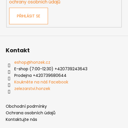
ochrany osobních údajů
v
ý
PŘIHLÁSIT SE
p
i
s
u
Kontakt
eshop
@
honzek.cz
E-shop (7:00-12:30) +420739243643
Prodejna +420739680644
Koukněte na náš Facebook
zelezarstvi.honzek
Obchodní podmínky
Ochrana osobních údajů
Kontaktujte nás