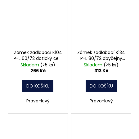
Zámek zadlabací K104
Zámek zadlabací K134
P-L 60/72 dozický čelo
P-L 80/72 obyčejný
20mm Hobes
čelo 20mm Hobes
Skladem
(>5 ks)
Skladem
(>5 ks)
266 Kč
313 Kč
DO KOŠÍKU
DO KOŠÍKU
Pravo-levý
Pravo-levý