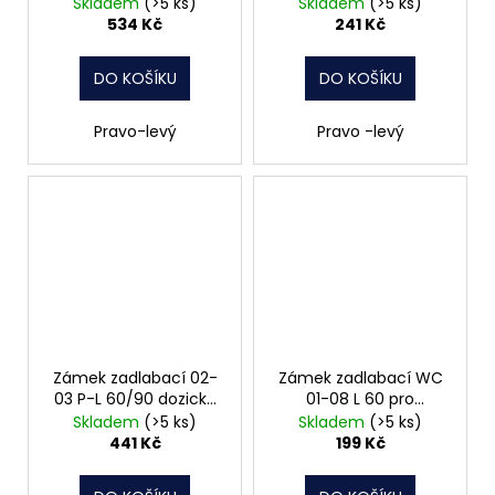
22mm Hobes
čelo 20mm Hobes
Skladem
(>5 ks)
Skladem
(>5 ks)
534 Kč
241 Kč
DO KOŠÍKU
DO KOŠÍKU
Pravo-levý
Pravo -levý
Zámek zadlabací 02-
Zámek zadlabací WC
03 P-L 60/90 dozický
01-08 L 60 pro
čelo 20mm Hobes
uzamykatelnou kliku
Skladem
(>5 ks)
Skladem
(>5 ks)
Hobes
441 Kč
199 Kč