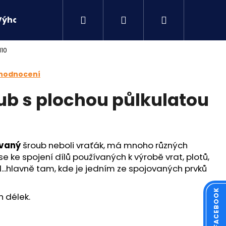
Hledat
Přihlášení
Nákupní
Výhodné sety
Kontakty
M10
košík
 hodnocení
ub s plochou půlkulatou
ovaný
šroub neboli vraťák, má mnoho různých
se ke spojení dílů používaných k výrobě vrat, plotů,
d...hlavně tam, kde je jedním ze spojovaných prvků
h délek.
Následující