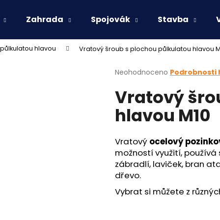
Zahrada
Spojovák
Stavba
půlkulatou hlavou
Vratový šroub s plochou půlkulatou hlavou 
Co potřebujete najít?
Průměrné
Neohodnoceno
Podrobnosti
hodnocení
Vratový šro
produktu
HLEDAT
je
hlavou M10
0,0
z
5
Doporučujeme
hvězdiček.
Vratový
ocelový pozink
možností využití, používá 
zábradlí, laviček, bran at
dřevo.
Vybrat si můžete z různýc