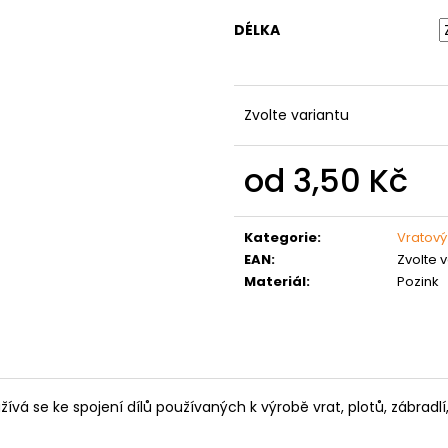
MATICE ŠESTIHRANNÁ PRODLOUŽENÁ
PODLOŽKA PÉR
POZINK
DÉLKA
0,10 Kč
1,50 Kč
Zvolte variantu
od
3,50 Kč
Měrná
cena:
Kategorie
:
Vratový
EAN
:
Zvolte 
Materiál
:
Pozink
á se ke spojení dílů používaných k výrobě vrat, plotů, zábradlí, 