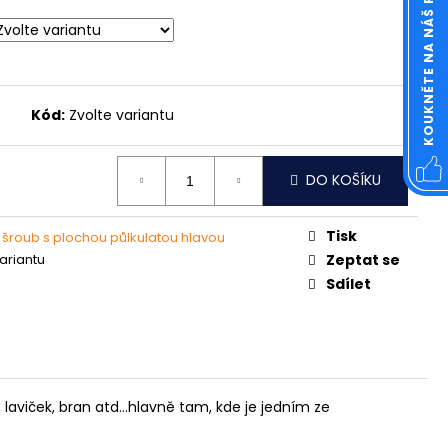
KOUKNĚTE NA NÁŠ FACEBOOK
OVÁ ČTVERCOVÁ NEREZ
Kód:
Zvolte variantu
DO KOŠÍKU
Tisk
 šroub s plochou půlkulatou hlavou
variantu
Zeptat se
Sdílet
laviček, bran atd...hlavně tam, kde je jedním ze