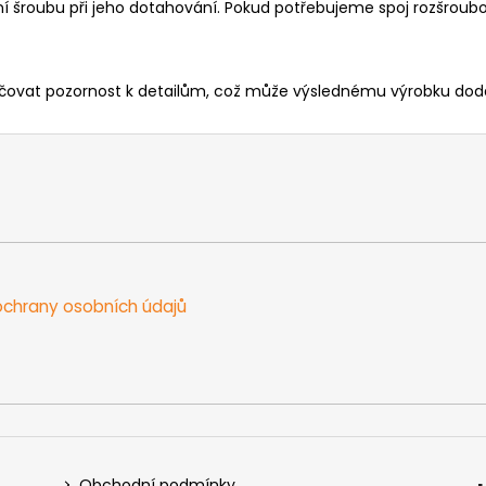
ení šroubu při jeho dotahování. Pokud potřebujeme spoj rozšrou
vat pozornost k detailům, což může výslednému výrobku dodat e
chrany osobních údajů
Obchodní podmínky