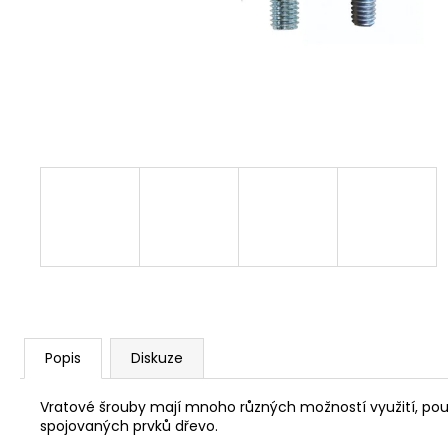
NÝT DUTÝ DVOJDÍLNÝ 3,5X10 NIKL
2 Kč
Popis
Diskuze
Vratové šrouby mají mnoho různých možností využití, použív
spojovaných prvků dřevo.