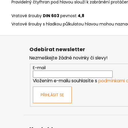
Pravidelný čtyřhran pod hlavou slouží k zabránění protáč
Vratové šrouby
DIN 603
pevnost
4
,8
Vratové šrouby s hladkou půlkulatou hlavou mohou naznačo
Z
á
Odebírat newsletter
p
Nezmeškejte žádné novinky či slevy!
a
t
E-mail
í
Vložením e-mailu souhlasíte s
podmínkami o
PŘIHLÁSIT SE