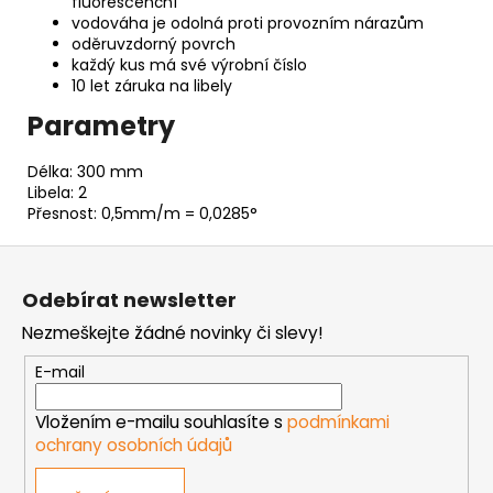
fluorescenční
vodováha je odolná proti provozním nárazům
oděruvzdorný povrch
každý kus má své výrobní číslo
10 let záruka na libely
Parametry
Délka: 300 mm
Libela: 2
Přesnost: 0,5mm/m = 0,0285°
Z
á
Odebírat newsletter
p
Nezmeškejte žádné novinky či slevy!
a
t
E-mail
í
Vložením e-mailu souhlasíte s
podmínkami
ochrany osobních údajů