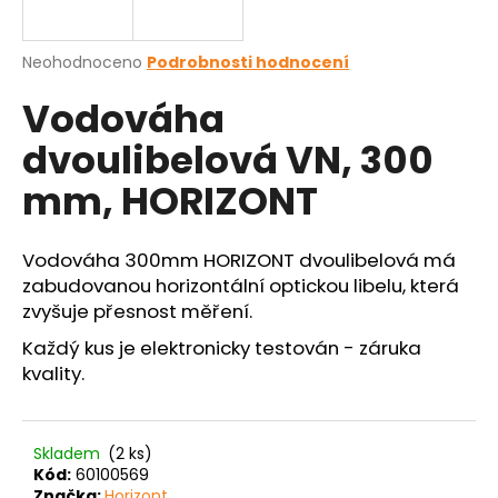
a
j
Průměrné
Neohodnoceno
Podrobnosti hodnocení
í
hodnocení
Vodováha
produktu
t
je
?
dvoulibelová VN, 300
0,0
z
mm, HORIZONT
5
hvězdiček.
Vodováha 300mm HORIZONT dvoulibelová má
HLEDAT
zabudovanou horizontální optickou libelu, která
zvyšuje přesnost měření.
Každý kus je elektronicky testován - záruka
D
kvality.
o
p
o
r
Skladem
(2 ks)
u
Kód:
60100569
Značka:
Horizont