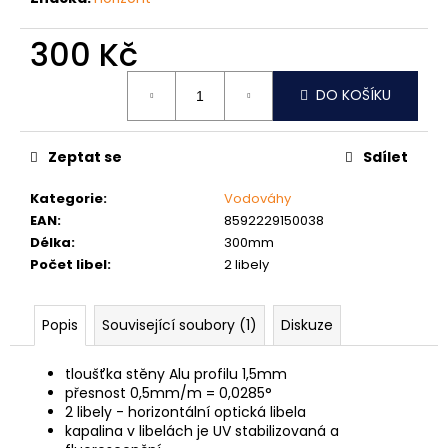
č
u
300 Kč
j
e
Měrná
m
DO KOŠÍKU
cena:
e
Zeptat se
Sdílet
NÝT
TRHACÍ
Kategorie
:
Vodováhy
PRŮMĚR
EAN
:
8592229150038
NÝTU
6MM
Délka
:
300mm
AL/ST
Počet libel
:
2 libely
1,50
Kč
Popis
Související soubory (1)
Diskuze
tloušťka stěny Alu profilu 1,5mm
přesnost 0,5mm/m = 0,0285°
2 libely - horizontální optická libela
kapalina v libelách je UV stabilizovaná a