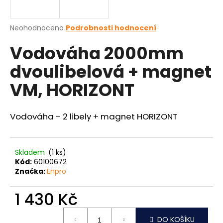
a
j
Průměrné
Neohodnoceno
Podrobnosti hodnocení
í
hodnocení
Vodováha 2000mm
produktu
t
je
?
dvoulibelová + magnet
0,0
z
VM, HORIZONT
5
hvězdiček.
Vodováha - 2 libely + magnet HORIZONT
HLEDAT
Skladem
(1 ks)
D
Kód:
60100672
o
Značka:
Enpro
p
o
1 430 Kč
r
Měrná
u
DO KOŠÍKU
cena: