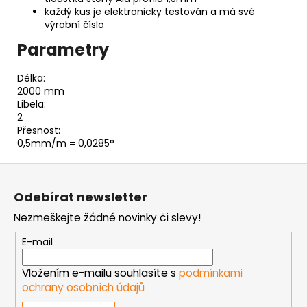
každý kus je elektronicky testován a má své
výrobní číslo
Parametry
Délka:
2000 mm
Libela:
2
Přesnost:
0,5mm/m = 0,0285°
Z
á
Odebírat newsletter
p
Nezmeškejte žádné novinky či slevy!
a
t
E-mail
í
Vložením e-mailu souhlasíte s
podmínkami
ochrany osobních údajů