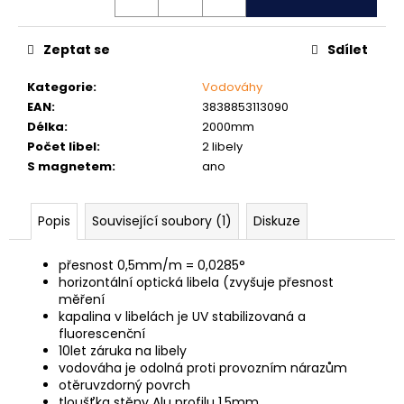
č
u
j
Zeptat se
Sdílet
e
m
Kategorie
:
Vodováhy
e
EAN
:
3838853113090
Délka
:
2000mm
Počet libel
:
2 libely
ŠROUB
S magnetem
:
ano
DO
KOVU
SAMOVRTNÝ
TEX
Popis
Související soubory (1)
Diskuze
ŠESTIHRANNÁ
HLAVA
5,5
přesnost 0,5mm/m = 0,0285°
MM
horizontální optická libela (zvyšuje přesnost
měření
1
Kč
kapalina v libelách je UV stabilizovaná a
fluorescenční
10let záruka na libely
vodováha je odolná proti provozním nárazům
otěruvzdorný povrch
tloušťka stěny Alu profilu 1,5mm