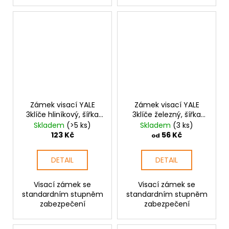
Zámek visací YALE
Zámek visací YALE
3klíče hliníkový, šířka
3klíče železný, šířka
42mm
32mm
Skladem
(>5 ks)
Skladem
(3 ks)
123 Kč
56 Kč
od
DETAIL
DETAIL
Visací zámek se
Visací zámek se
standardním stupněm
standardním stupněm
zabezpečení
zabezpečení