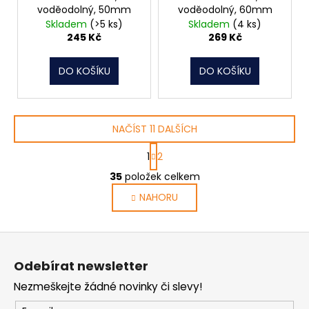
voděodolný, 50mm
voděodolný, 60mm
Skladem
(>5 ks)
Skladem
(4 ks)
245 Kč
269 Kč
DO KOŠÍKU
DO KOŠÍKU
NAČÍST 11 DALŠÍCH
S
1
2
t
O
r
35
položek celkem
v
á
NAHORU
l
n
k
á
o
d
Z
v
a
á
á
c
Odebírat newsletter
n
p
í
í
Nezmeškejte žádné novinky či slevy!
p
a
r