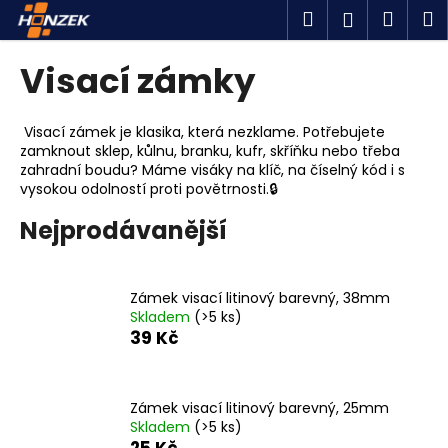
K
Přejít
Hledat
Náku
M
Přihlášen
na
o
obsah
Zpět
Zpět
košík
š
Visací zámky
í
C
k
o
Visací zámek je klasika, která nezklame. Potřebujete
zamknout sklep, kůlnu, branku, kufr, skříňku nebo třeba
p
zahradní boudu? Máme visáky na klíč, na číselný kód i s
o
vysokou odolností proti povětrnosti.🔒
t
Nejprodávanější
ř
e
b
Zámek visací litinový barevný, 38mm
u
Skladem
(>5 ks)
39 Kč
j
e
t
Zámek visací litinový barevný, 25mm
e
Skladem
(>5 ks)
n
25 Kč