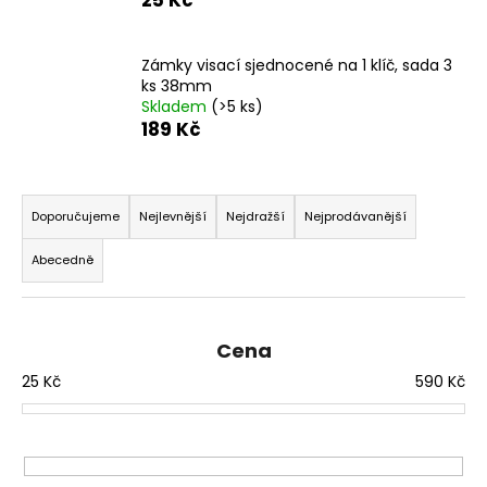
a
j
Zámky visací sjednocené na 1 klíč, sada 3
í
ks 38mm
t
Skladem
(>5 ks)
189 Kč
?
Ř
a
Doporučujeme
Nejlevnější
Nejdražší
Nejprodávanější
z
HLEDAT
Abecedně
e
n
í
D
Cena
p
o
25
Kč
590
Kč
r
p
o
o
r
d
u
u