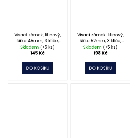
Visací zámek, litinový,
Visací zámek, litinový,
šířka 45mm, 3 klíče,
šířka 52mm, 3 klíče,
modrý FAB 30H
modrý FAB 30H
Skladem
(>5 ks)
Skladem
(>5 ks)
145 Kč
198 Kč
DO KOŠÍKU
DO KOŠÍKU