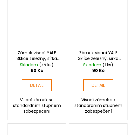
Zámek visací YALE
Zámek visací YALE
3klíče železný, šířka
3klíče železný, šířka
38mm
50mm
Skladem
(>5 ks)
Skladem
(1 ks)
60 Kč
90 Kč
DETAIL
DETAIL
Visací zámek se
Visací zámek se
standardním stupněm
standardním stupněm
zabezpečení
zabezpečení