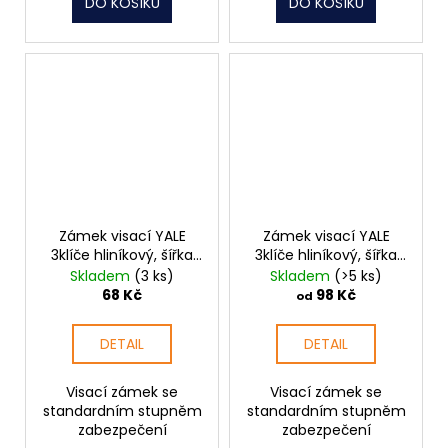
DO KOŠÍKU
DO KOŠÍKU
Zámek visací YALE
Zámek visací YALE
3klíče hliníkový, šířka
3klíče hliníkový, šířka
29mm
36mm
Skladem
(3 ks)
Skladem
(>5 ks)
68 Kč
98 Kč
od
DETAIL
DETAIL
Visací zámek se
Visací zámek se
standardním stupněm
standardním stupněm
zabezpečení
zabezpečení