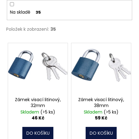
č
k
u
t
Na skladě
35
j
ů
e
m
Položek k zobrazení:
35
e
V
ý
NÝT
TRHACÍ
p
PRŮMĚR
i
NÝTU
6MM
s
AL/ST
p
1,50
r
Kč
o
Zámek visací litinový,
Zámek visací litinový,
32mm
38mm
d
Skladem
(>5 ks)
Skladem
(>5 ks)
u
46 Kč
59 Kč
k
t
DO KOŠÍKU
DO KOŠÍKU