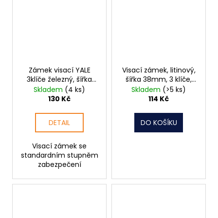
Zámek visací YALE
Visací zámek, litinový,
3klíče železný, šířka
šířka 38mm, 3 klíče,
63mm
modrý FAB 30H
Skladem
(4 ks)
Skladem
(>5 ks)
130 Kč
114 Kč
DETAIL
DO KOŠÍKU
Visací zámek se
standardním stupněm
zabezpečení