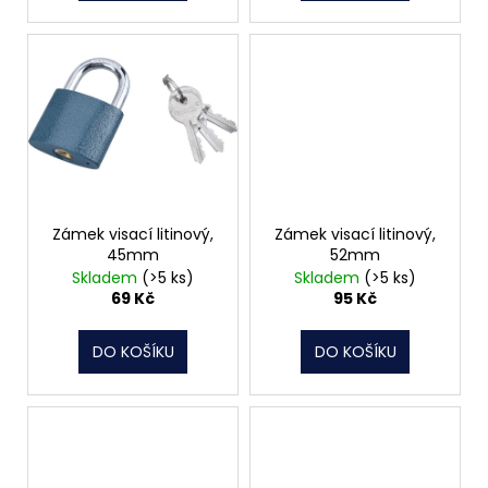
ů
Zámek visací litinový,
Zámek visací litinový,
45mm
52mm
Skladem
(>5 ks)
Skladem
(>5 ks)
69 Kč
95 Kč
DO KOŠÍKU
DO KOŠÍKU