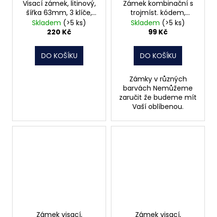
Visací zámek, litinový,
Zámek kombinační s
šířka 63mm, 3 klíče,
trojmíst. kódem,
modrý FAB 30H
26x55mm
Skladem
(>5 ks)
Skladem
(>5 ks)
220 Kč
99 Kč
DO KOŠÍKU
DO KOŠÍKU
Zámky v různých
barvách Nemůžeme
zaručit že budeme mít
Vaší oblíbenou.
Zámek visací,
Zámek visací,