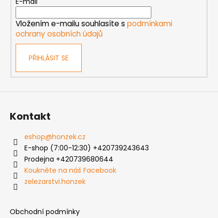
t
E-mail
v
í
k
Vložením e-mailu souhlasíte s
podmínkami
y
ochrany osobních údajů
v
ý
PŘIHLÁSIT SE
p
i
s
u
Kontakt
eshop
@
honzek.cz
E-shop (7:00-12:30) +420739243643
Prodejna +420739680644
Koukněte na náš Facebook
zelezarstvi.honzek
Obchodní podmínky