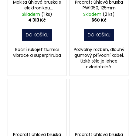
Makita úhlová bruska s
Procraft úhlová bruska
elektronikou
PW1050, 125mm
GA9030RF01,
Skladem
(1 ks)
Skladem
(2 ks)
230mm,2400W
4 313 Kč
660 Kč
DO KOŠÍKU
DO KOŠÍKU
Boční rukojeť tlumící
Pozvolný rozběh, dlouhý
vibrace a superpříruba
gumový přívodní kabel.
Úzké tělo je lehce
ovladatelné.
Procraft úhlová bruska
Procraft úhlová bruska