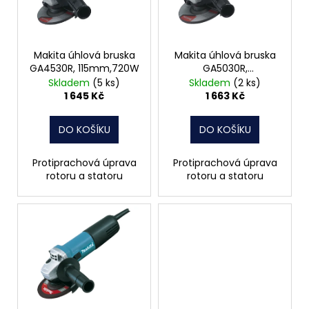
s
p
r
o
Makita úhlová bruska
Makita úhlová bruska
GA4530R, 115mm,720W
GA5030R,
d
125mm,720W
Skladem
(5 ks)
Skladem
(2 ks)
u
1 645 Kč
1 663 Kč
k
t
DO KOŠÍKU
DO KOŠÍKU
ů
Protiprachová úprava
Protiprachová úprava
rotoru a statoru
rotoru a statoru