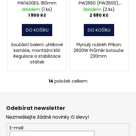
PW1400ES, 180mm
PW2650 (PW2600),
230mm
Skladem
(1 ks)
Skladem
(2 ks)
1 900 Kč
2 680 Kč
DO KOŠÍKU
DO KOŠÍKU
Součástí balení: uhlíkové
Plynulý rozběh Příkon:
kartáče, montážní klíč
2600W Průměr kotouče:
Regulace a stabilizace
230mm
otáček
14
položek celkem
O
v
Z
l
á
á
Odebírat newsletter
d
p
a
Nezmeškejte žádné novinky či slevy!
a
c
t
E-mail
í