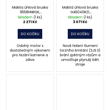
Makita úhlová bruska
Makitá úhlová bruska
9558HNRGK,
GA5040RZ1,
125mm,840W,kufr
125mm,SJS,1100W
Skladem
(1 ks)
Skladem
(1 ks)
2 271 Kč
3 071 Kč
DO KOŠÍKU
DO KOŠÍKU
Odolný motor s
Nové řešení tlumení
dostatečným výkonem
torzního kmitání (SJS II)
pro řezání kamene a
brání zpětným rázům a
zdiva
umožňuje plynulý běh
stroje