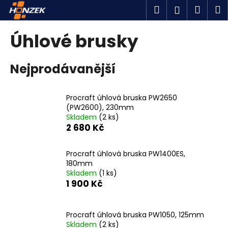
K
Přejít
Hledat
Náku
M
Přihlášen
na
o
obsah
Zpět
Zpět
košík
š
Úhlové brusky
í
C
k
Nejprodávanější
o
p
o
Procraft úhlová bruska PW2650
t
(PW2600), 230mm
Skladem
(2 ks)
ř
2 680 Kč
e
b
Procraft úhlová bruska PW1400ES,
u
180mm
j
Skladem
(1 ks)
1 900 Kč
e
t
e
Procraft úhlová bruska PW1050, 125mm
n
Skladem
(2 ks)