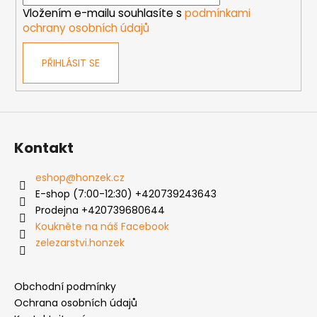
í
p
Vložením e-mailu souhlasíte s
podmínkami
r
ochrany osobních údajů
v
k
PŘIHLÁSIT SE
y
v
ý
p
i
s
Kontakt
u
eshop
@
honzek.cz
E-shop (7:00-12:30) +420739243643
Prodejna +420739680644
Koukněte na náš Facebook
zelezarstvi.honzek
Obchodní podmínky
Ochrana osobních údajů