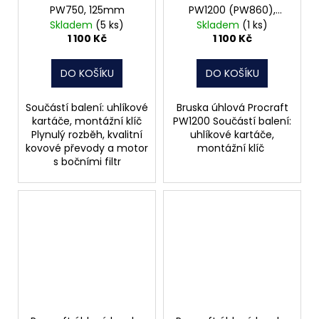
PW750, 125mm
PW1200 (PW860),
125mm
Skladem
(5 ks)
Skladem
(1 ks)
1 100 Kč
1 100 Kč
DO KOŠÍKU
DO KOŠÍKU
Součástí balení: uhlíkové
Bruska úhlová Procraft
kartáče, montážní klíč
PW1200 Součástí balení:
Plynulý rozběh, kvalitní
uhlíkové kartáče,
kovové převody a motor
montážní klíč
s bočními filtr