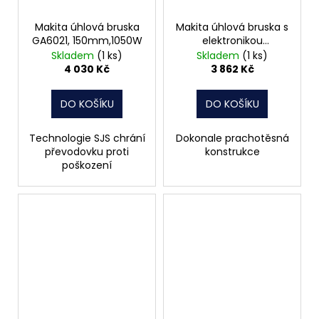
Makita úhlová bruska
Makita úhlová bruska s
GA6021, 150mm,1050W
elektronikou
GA9020RF,
Skladem
(1 ks)
Skladem
(1 ks)
230mm,2200W
4 030 Kč
3 862 Kč
DO KOŠÍKU
DO KOŠÍKU
Technologie SJS chrání
Dokonale prachotěsná
převodovku proti
konstrukce
poškození