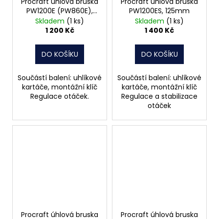
Procraft úhlová bruska
Procraft úhlová bruska
PW1200E (PW860E),
PW1200ES, 125mm
125mm
Skladem
(1 ks)
Skladem
(1 ks)
1 200 Kč
1 400 Kč
DO KOŠÍKU
DO KOŠÍKU
Součástí balení: uhlíkové
Součástí balení: uhlíkové
kartáče, montážní klíč
kartáče, montážní klíč
Regulace otáček.
Regulace a stabilizace
otáček
Procraft úhlová bruska
Procraft úhlová bruska