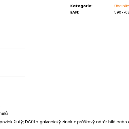
MATICE ŠESTIHRANNÁ PRODLOUŽENÁ
PODLOŽKA PÉR
cena:
POZINK
Kategorie
:
Úhelník
0,10 Kč
EAN
:
590770
1,50 Kč
.
nelů.
 pozink žlutý; DC01 + galvanický zinek + práškový nátěr bílé nebo