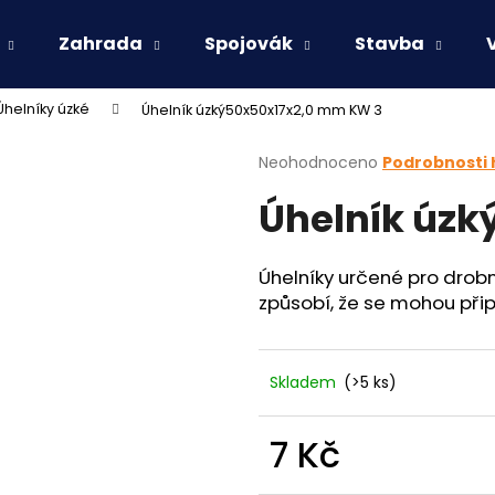
Zahrada
Spojovák
Stavba
Úhelníky úzké
Úhelník úzký50x50x17x2,0 mm KW 3
Co potřebujete najít?
Průměrné
Neohodnoceno
Podrobnosti
hodnocení
Úhelník úz
produktu
HLEDAT
je
0,0
z
Úhelníky určené pro drobn
5
Doporučujeme
způsobí, že se mohou při
hvězdiček.
Skladem
(>5 ks)
7 Kč
Měrná