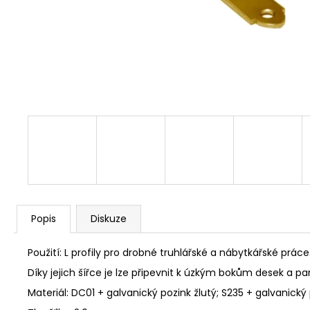
NÝT DUTÝ DVOJDÍLNÝ 3,5X10 NIKL
2 Kč
Popis
Diskuze
Použití: L profily pro drobné truhlářské a nábytkářské práce
Díky jejich šířce je lze připevnit k úzkým bokům desek a pa
Materiál: DC01 + galvanický pozink žlutý; S235 + galvanický