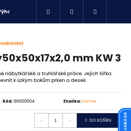
Hledat
Přihlášení
Nákupní
Výhodné sety
Kontakty
košík
 hodnocení
ký50x50x17x2,0 mm KW 3
é nábytkářské a truhlářské práce. Jejích šířka
pevnit k úzkým bokům prken a desek.
Kód:
66000504
Značka:
Domax
Následující
DO KOŠÍKU