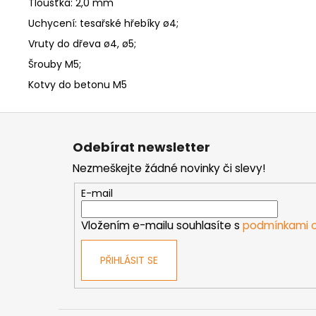
Tloušťka: 2,0 mm
Uchycení: tesařské hřebíky ø4;
Vruty do dřeva ø4, ø5;
Šrouby M5;
Kotvy do betonu M5
Z
á
Odebírat newsletter
p
Nezmeškejte žádné novinky či slevy!
a
t
E-mail
í
Vložením e-mailu souhlasíte s
podmínkami o
PŘIHLÁSIT SE