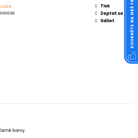
KOUKNĚTE NA NÁŠ FACEBOOK
OVÁ ČTVERCOVÁ NEREZ
Tisk
y úzké
8140036
Zeptat se
Sdílet
 černé barvy.