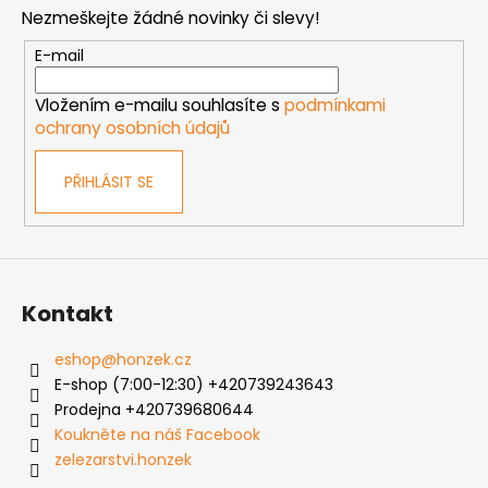
p
Nezmeškejte žádné novinky či slevy!
a
t
E-mail
í
Vložením e-mailu souhlasíte s
podmínkami
ochrany osobních údajů
PŘIHLÁSIT SE
Kontakt
eshop
@
honzek.cz
E-shop (7:00-12:30) +420739243643
Prodejna +420739680644
Koukněte na náš Facebook
zelezarstvi.honzek