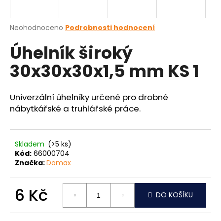
a
j
Průměrné
Neohodnoceno
Podrobnosti hodnocení
í
hodnocení
Úhelník široký
produktu
t
je
?
30x30x30x1,5 mm KS 1
0,0
z
5
hvězdiček.
Univerzální úhelníky určené pro drobné
nábytkářské a truhlářské práce.
HLEDAT
Skladem
(>5 ks)
Kód:
66000704
D
Značka:
Domax
o
p
o
6 Kč
DO KOŠÍKU
r
Měrná
u
cena: