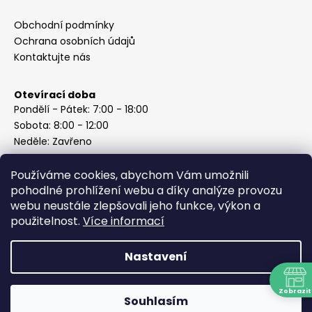
Obchodní podmínky
Ochrana osobních údajů
Kontaktujte nás
Otevírací doba
Pondělí - Pátek: 7:00 - 18:00
Sobota: 8:00 - 12:00
Neděle: Zavřeno
Používáme cookies, abychom Vám umožnili
pohodlné prohlížení webu a díky analýze provozu
webu neustále zlepšovali jeho funkce, výkon a
Instagram
použitelnost.
Více informací
Nastavení
Vytvořil Shoptet
Copyright 2026
ABC Železářství Honzek
. Všechna práva
Zobrazit
Souhlasím
vyhrazena.
N