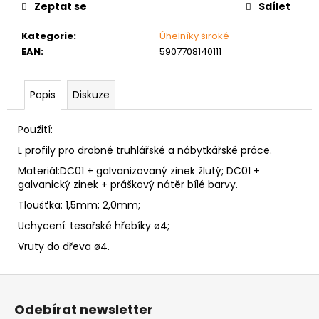
č
Zeptat se
Sdílet
u
j
Kategorie
:
Úhelníky široké
e
EAN
:
5907708140111
m
e
Popis
Diskuze
NÝT
Použití:
DUTÝ
DVOJDÍLNÝ
L profily pro drobné truhlářské a nábytkářské práce.
3,5X10
NIKL
Materiál:DC01 + galvanizovaný zinek žlutý; DC01 +
galvanický zinek + práškový nátěr bílé barvy.
2
Kč
Tloušťka: 1,5mm; 2,0mm;
Uchycení: tesařské hřebíky ø4;
Vruty do dřeva ø4.
Z
á
Odebírat newsletter