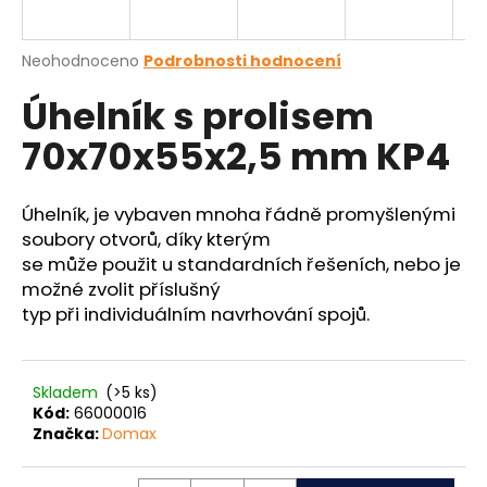
a
j
Průměrné
Neohodnoceno
Podrobnosti hodnocení
í
hodnocení
Úhelník s prolisem
produktu
t
je
?
70x70x55x2,5 mm KP4
0,0
z
5
hvězdiček.
Úhelník, je vybaven mnoha řádně promyšlenými
soubory otvorů, díky kterým
HLEDAT
se může použit u standardních řešeních, nebo je
možné zvolit příslušný
typ při individuálním navrhování spojů.
D
o
p
Skladem
(>5 ks)
Kód:
66000016
o
Značka:
Domax
r
u