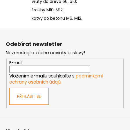
vruty do dřeva ø6, ø10;
šrouby M10, M12;
kotvy do betonu M6, M12.
Z
á
Odebírat newsletter
p
Nezmeškejte žádné novinky či slevy!
a
t
E-mail
í
Vložením e-mailu souhlasíte s
podmínkami
ochrany osobních údajů
PŘIHLÁSIT SE