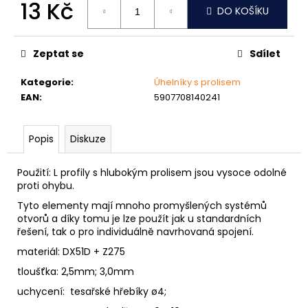
č
13 Kč
DO KOŠÍKU
u
Měrná
j
cena:
e
Zeptat se
Sdílet
m
e
Kategorie
:
Úhelníky s prolisem
EAN
:
5907708140241
NÝT
DUTÝ
Popis
Diskuze
DVOJDÍLNÝ
3,5X10
NIKL
Použití: L profily s hlubokým prolisem jsou vysoce odolné
2
proti ohybu.
Kč
Tyto elementy mají mnoho promyšlených systémů
otvorů a díky tomu je lze použít jak u standardních
řešení, tak o pro individuálně navrhovaná spojení.
materiál: DX51D + Z275
tloušťka: 2,5mm; 3,0mm
uchycení: tesařské hřebíky ø4;