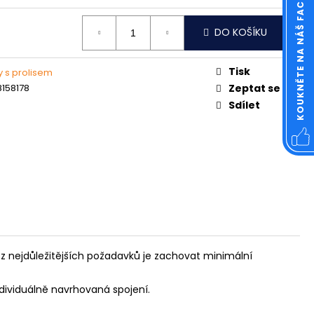
KOUKNĚTE NA NÁŠ FACEBOOK
OVÁ ČTVERCOVÁ NEREZ
DO KOŠÍKU
Tisk
y s prolisem
158178
Zeptat se
Sdílet
z nejdůležitějších požadavků je zachovat minimální
dividuálně navrhovaná spojení.