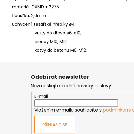
materiál: DX51D + Z275
tloušťka: 2,0mm
uchycení: tesařské hřebíky ø4;
vruty do dřeva ø6, ø10;
šrouby M10, M12;
kotvy do betonu M6, M12.
Z
á
Odebírat newsletter
p
Nezmeškejte žádné novinky či slevy!
a
t
E-mail
í
Vložením e-mailu souhlasíte s
podmínkami o
PŘIHLÁSIT SE