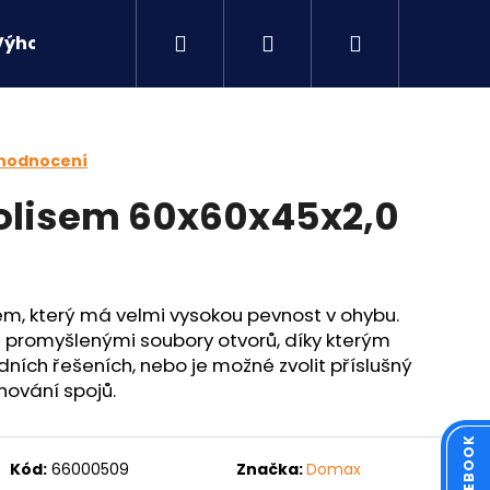
Hledat
Přihlášení
Nákupní
Výhodné sety
Kontakty
košík
 hodnocení
rolisem 60x60x45x2,0
em, který má velmi vysokou pevnost v ohybu.
promyšlenými soubory otvorů, díky kterým
ních řešeních, nebo je možné zvolit příslušný
hování spojů.
Následující
Kód:
66000509
Značka:
Domax